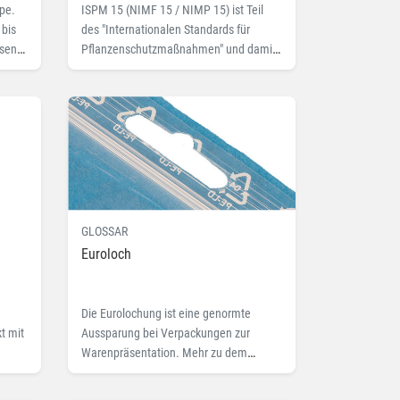
pe.
ISPM 15 (NIMF 15 / NIMP 15) ist Teil
 bis
des "Internationalen Standards für
esen
Pflanzenschutzmaßnahmen" und damit
Bestandteil des IPPC-Abkommens. Hier
mehr dazu.
GLOSSAR
Euroloch
Die Eurolochung ist eine genormte
t mit
Aussparung bei Verpackungen zur
Warenpräsentation. Mehr zu dem
uf
Fachbegriff Euroloch und passende
s.
Produkte.