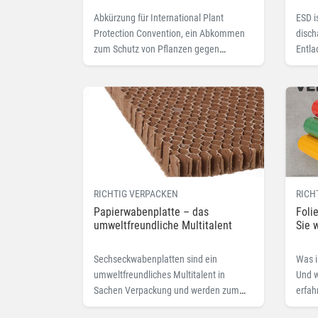
Abkürzung für International Plant
ESD i
Protection Convention, ein Abkommen
disch
zum Schutz von Pflanzen gegen
Entla
Schädlinge. Lesen Sie hier mehr zum
Fachb
Fachbegriff IPPC.
RICHTIG VERPACKEN
RICH
Papierwabenplatte – das
Foli
umweltfreundliche Multitalent
Sie 
Sechseckwabenplatten sind ein
Was i
umweltfreundliches Multitalent in
Und w
Sachen Verpackung und werden zum
erfah
Schutz von Produkten verwendet.
diese