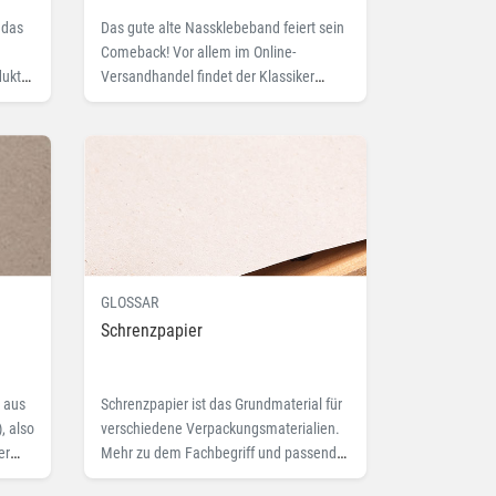
 das
Das gute alte Nassklebeband feiert sein
Comeback! Vor allem im Online-
dukt
Versandhandel findet der Klassiker
inzwischen immer öfter Verwendung.
GLOSSAR
Schrenzpapier
% aus
Schrenzpapier ist das Grundmaterial für
, also
verschiedene Verpackungsmaterialien.
er
Mehr zu dem Fachbegriff und passende
Produkte finden Sie hier.