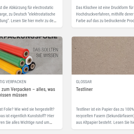
st die Abkürzung für electrostatic
Das Klischee ist eine Druckform für
arge, zu Deutsch "elektrostatische
Hochdruckverfahren, mithilfe derer
dung". Lesen Sie hier mehr zu dem
Farbe auf das zu bedruckende Pro
egriff ESD.
übertragen wird.
TIG VERPACKEN
GLOSSAR
e zum Verpacken – alles, was
Testliner
wissen müssen
st Folie? Wie wird sie hergestellt?
Testliner ist ein Papier das zu 100
as ist eigentlich Kunststoff? Hier
recycelten Fasern (Sekundärfasern)
ren Sie alles Wichtige rund um
aus Altpapier besteht. Lesen Sie hi
s beliebte Verpackungsmaterial.
mehr zu dem Fachbegriff Testliner.