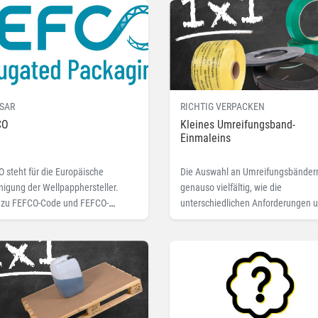
Hier lesen Sie mehr zu
„lebensmittelecht“.
SAR
RICHTIG VERPACKEN
CO
Kleines Umreifungsband-
Einmaleins
 steht für die Europäische
Die Auswahl an Umreifungsbändern
nigung der Wellpapphersteller.
genauso vielfältig, wie die
 zu FEFCO-Code und FEFCO-
unterschiedlichen Anforderungen 
og in diesem Beitrag.
Einsatzzwecke. PP, PET, Textil oder
Stahl?