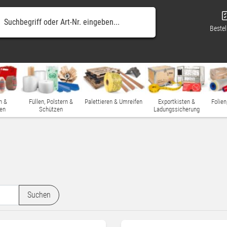
Bestel
n &
Füllen, Polstern &
Palettieren & Umreifen
Exportkisten &
Folien
en
Schützen
Ladungssicherung
Suchen