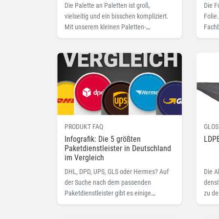
Die Palette an Paletten ist groß,
Die F
vielseitig und ein bisschen kompliziert.
Folie
Mit unserem kleinen Paletten-
Fachb
Einmaleins behalten Sie den Überblick.
PRODUKT FAQ
GLOS
Infografik: Die 5 größten
LDP
Paketdienstleister in Deutschland
im Vergleich
DHL, DPD, UPS, GLS oder Hermes? Auf
Die 
der Suche nach dem passenden
densi
Paketdienstleister gibt es einige
zu de
Auswahlkriterien zu beachten. Wir sagen
Ihnen, welche.