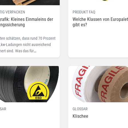
TIG VERPACKEN
PRODUKT FAQ
grafik: Kleines Einmaleins der
Welche Klassen von Europale
ngssicherung
gibt es?
ten schätzen, dass rund 70 Prozent
 Lkw-Ladungen nicht ausreichend
hert sind. Was das für
quenzen hat und wie Sie Ihre
g richtig sichern, erfahren Sie hier.
SAR
GLOSSAR
Klischee