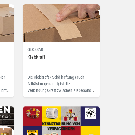
GLOSSAR
Klebkraft
ier,
Die Klebkraft / Schälhaftung (auch
Adhäsion genannt) ist die
icht
Verbindungskraft zwischen Klebeband
 Sie
und Untergrund. Lesen Sie hier mehr zu
dem Fachbegriff Klebkraft.