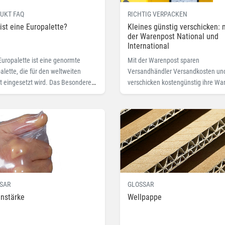
UKT FAQ
RICHTIG VERPACKEN
ist eine Europalette?
Kleines günstig verschicken: 
der Warenpost National und
International
Europalette ist eine genormte
Mit der Warenpost sparen
alette, die für den weltweiten
Versandhändler Versandkosten un
t eingesetzt wird. Das Besondere
verschicken kostengünstig ihre Wa
 ist, dass Sie aufgrund der
und Güter.
itlichen Maße und Bestandteile
scht werden kann.
SAR
GLOSSAR
enstärke
Wellpappe