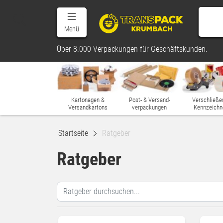
Menü
Über 8.000 Verpackungen für Geschäftskunden.
Kartonagen &
Post- & Versand-
Verschließe
Versandkartons
verpackungen
Kennzeichn
Startseite
Ratgeber
Ratgeber