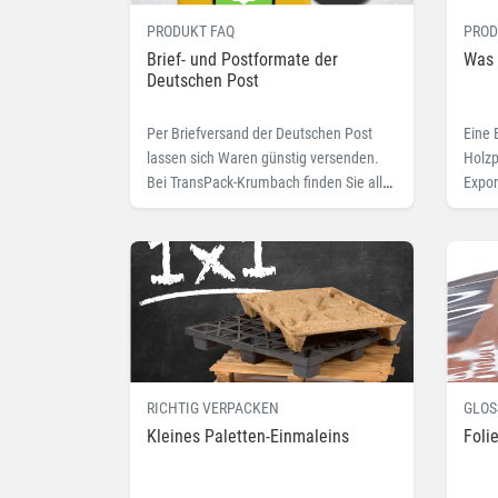
PRODUKT FAQ
PROD
Brief- und Postformate der
Was 
Deutschen Post
Per Briefversand der Deutschen Post
Eine 
lassen sich Waren günstig versenden.
Holzp
Bei TransPack-Krumbach finden Sie alle
Expor
wichtigen Infos und passende Produkte
daran
einhe
getau
RICHTIG VERPACKEN
GLOS
Kleines Paletten-Einmaleins
Foli