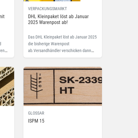
VERPACKUNGSMARKT
mit
DHL Kleinpaket löst ab Januar
2025 Warenpost ab!
Das DHL Kleinpaket löst ab Januar 2025
d
die bisherige Warenpost
ren
ab.Versandhändler verschicken dann
kleine Ware national mit dem günstigen
Paketformat.
GLOSSAR
ISPM 15