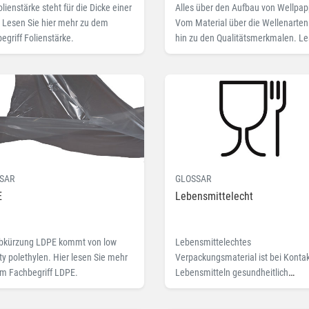
olienstärke steht für die Dicke einer
Alles über den Aufbau von Wellpap
. Lesen Sie hier mehr zu dem
Vom Material über die Wellenarten
egriff Folienstärke.
hin zu den Qualitätsmerkmalen. L
Sie hier mehr zu dem Fachbegriff
Wellpappe.
SAR
GLOSSAR
E
Lebensmittelecht
Abkürzung LDPE kommt von low
Lebensmittelechtes
ty polethylen. Hier lesen Sie mehr
Verpackungsmaterial ist bei Kontak
m Fachbegriff LDPE.
Lebensmitteln gesundheitlich
unbedenklich und wirkt sich nicht a
dessen Geschmack oder Geruch au