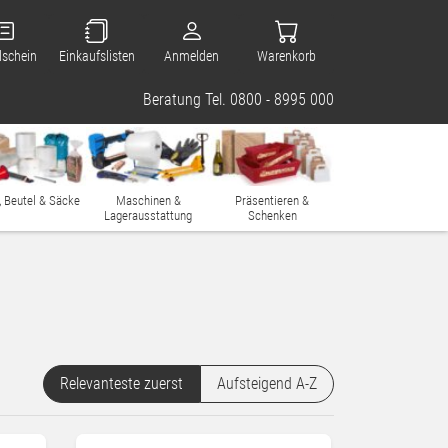
lschein
Einkaufslisten
Anmelden
Warenkorb
Beratung Tel. 0800 - 8995 000
, Beutel & Säcke
Maschinen &
Präsentieren &
Lagerausstattung
Schenken
Relevanteste zuerst
Aufsteigend A-Z