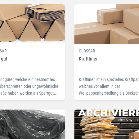
SAR
GLOSSAR
rgut
Kraftliner
ndgüter, welche ein bestimmtes
Kraftliner ist ein spezielles Kraftpap
berschreiten oder ungewöhnliche
welches vor allem in der
ße haben werden als Sperrgut
Wellpappenherstellung als Decksch
chnet. Lesen Sie hier mehr.
für Kartons benutzt wird. Hier lesen
mehr.