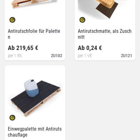
Antirutschfolie für Palette
Antirutschmatte, als Zusch
n
nitt
Ab 219,65 €
Ab 0,24 €
per 1 Rll.
ZU102
per 1 VE
ZU121
Einwegpalette mit Antiruts
chauflage