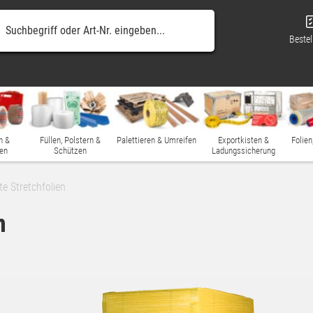
Bestel
n &
Füllen, Polstern &
Palettieren & Umreifen
Exportkisten &
Folien
en
Schützen
Ladungssicherung
e Stretchfolien
n