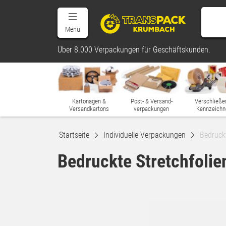
Menü
Über 8.000 Verpackungen für Geschäftskunden.
Kartonagen &
Post- & Versand-
Verschließe
Versandkartons
verpackungen
Kennzeichn
Startseite
Individuelle Verpackungen
Bedruckt
Bedruckte Stretchfolie