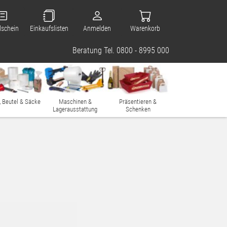
lschein
Einkaufslisten
Anmelden
Warenkorb
Beratung Tel. 0800 - 8995 000
, Beutel & Säcke
Maschinen &
Präsentieren &
Lagerausstattung
Schenken