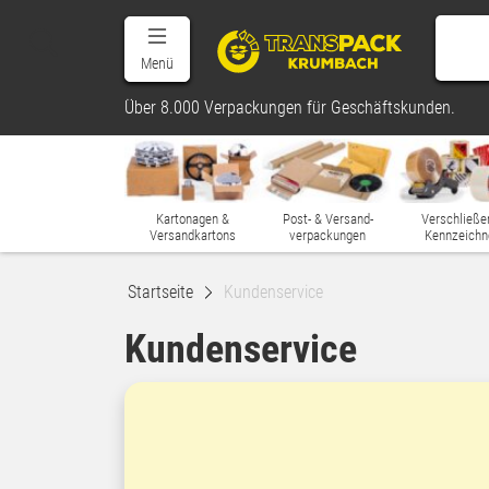
Menü
Über 8.000 Verpackungen für Geschäftskunden.
Kartonagen &
Post- & Versand-
Verschließe
Versandkartons
verpackungen
Kennzeichn
Startseite
Kundenservice
Kundenservice