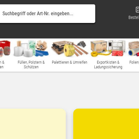
Bestel
n &
Füllen, Polstern &
Palettieren & Umreifen
Exportkisten &
Folien
en
Schützen
Ladungssicherung