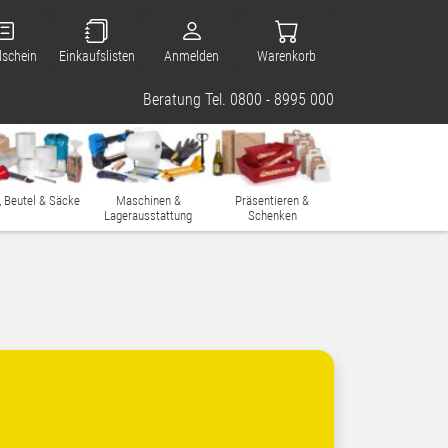
lschein
Einkaufslisten
Anmelden
Warenkorb
Beratung Tel. 0800 - 8995 000
, Beutel & Säcke
Maschinen &
Präsentieren &
Lagerausstattung
Schenken