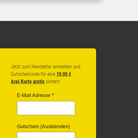
Jetzt zum Newsletter anmelden und
Gutscheincode für eine
10,00 €
Aral-Karte gratis
sichern:
E-Mail Adresse
Gutschein (Ausblenden)