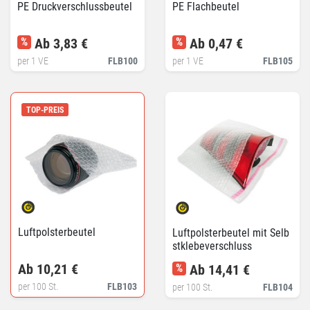
PE Druckverschlussbeutel
PE Flachbeutel
%
Ab 3,83 €
%
Ab 0,47 €
per 1 VE
FLB100
per 1 VE
FLB105
TOP-PREIS
Luftpolsterbeutel
Luftpolsterbeutel mit Selb
stklebeverschluss
Ab 10,21 €
%
Ab 14,41 €
per 100 St.
FLB103
per 100 St.
FLB104