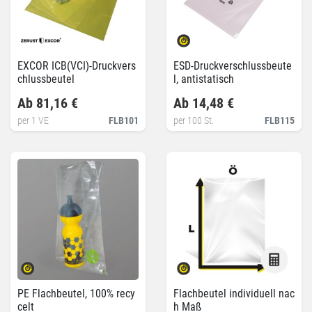
EXCOR ICB(VCI)-Druckvers
ESD-Druckverschlussbeute
chlussbeutel
l, antistatisch
Ab 81,16 €
Ab 14,48 €
per 1 VE
FLB101
per 100 St.
FLB115
PE Flachbeutel, 100% recy
Flachbeutel individuell nac
celt
h Maß