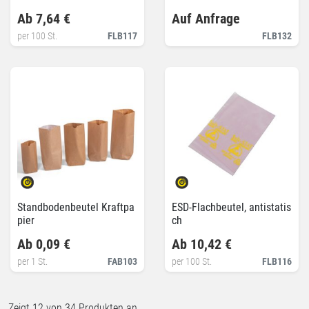
Ab 7,64 €
Auf Anfrage
per 100 St.
FLB117
FLB132
Standbodenbeutel Kraftpa
ESD-Flachbeutel, antistatis
pier
ch
Ab 0,09 €
Ab 10,42 €
per 1 St.
FAB103
per 100 St.
FLB116
Zeigt
12
von 34 Produkten an