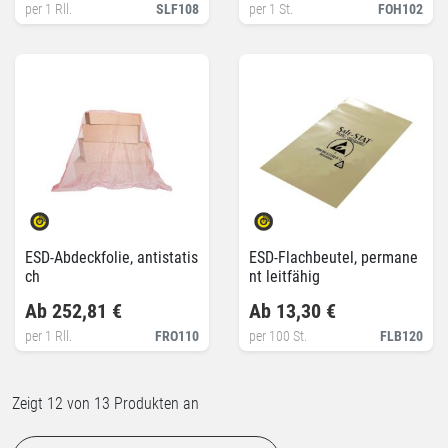
per 1 Rll.
SLF108
per 1 St.
FOH102
ESD-Abdeckfolie, antistatis
ESD-Flachbeutel, permane
ch
nt leitfähig
Ab 252,81 €
Ab 13,30 €
per 1 Rll.
FRO110
per 100 St.
FLB120
Zeigt
12
von 13 Produkten an