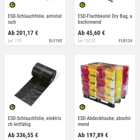
ESD-Schlauchfolie, antistat
ESD-Flachbeutel Dry Bag, a
isch
bschirmend
Ab 201,17 €
Ab 45,60 €
per 1 Rll.
SLF102
per 100 St.
FLB124
ESD-Schlauchfolie, elektris
ESD-Abdeckhaube, abschir
ch leitfähig
mend
Ab 336,55 €
Ab 197,89 €