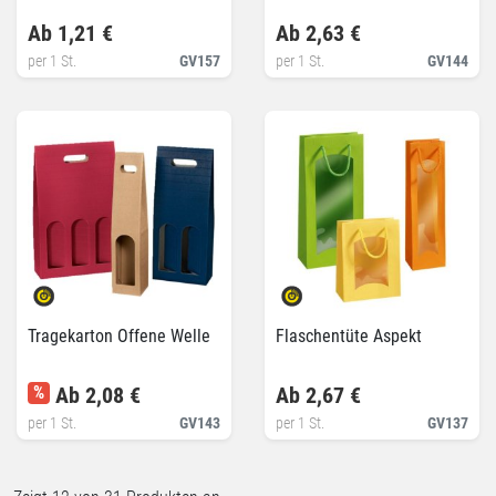
Ab 1,21 €
Ab 2,63 €
per 1 St.
GV157
per 1 St.
GV144
Tragekarton Offene Welle
Flaschentüte Aspekt
%
Ab 2,08 €
Ab 2,67 €
per 1 St.
GV143
per 1 St.
GV137