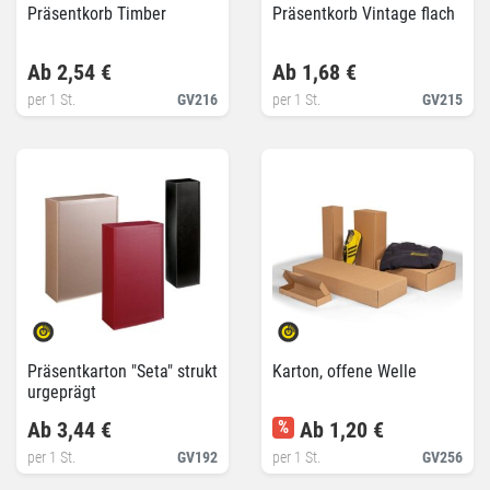
Präsentkorb Timber
Präsentkorb Vintage flach
Ab 2,54 €
Ab 1,68 €
per 1 St.
GV216
per 1 St.
GV215
Präsentkarton "Seta" strukt
Karton, offene Welle
urgeprägt
Ab 3,44 €
%
Ab 1,20 €
per 1 St.
GV192
per 1 St.
GV256