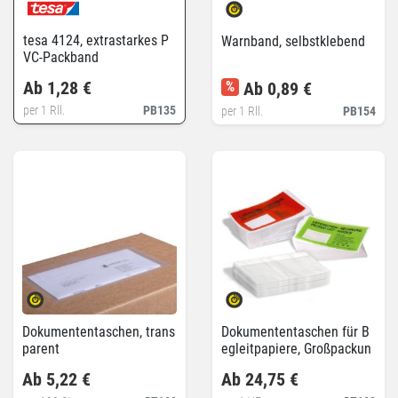
tesa 4124, extrastarkes P
Warnband, selbstklebend
VC-Packband
Ab 1,28 €
%
Ab 0,89 €
per 1 Rll.
PB135
per 1 Rll.
PB154
Dokumententaschen, trans
Dokumententaschen für B
parent
egleitpapiere, Großpackun
g
Ab 5,22 €
Ab 24,75 €