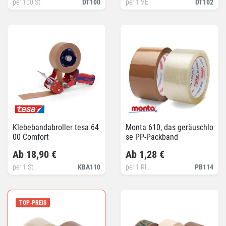
per 100 St.
DT100
per 1 VE
DT102
Klebebandabroller tesa 64
Monta 610, das geräuschlo
00 Comfort
se PP-Packband
Ab 18,90 €
Ab 1,28 €
per 1 St.
KBA110
per 1 Rll.
PB114
TOP-PREIS