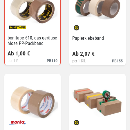
bonitape 610, das geräusc
Papierklebeband
hlose PP-Packband
Ab 1,00 €
Ab 2,07 €
per 1 Rll.
PB110
per 1 Rll.
PB155