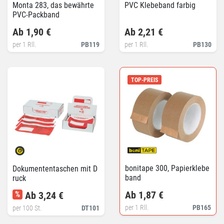
Monta 283, das bewährte
PVC Klebeband farbig
PVC-Packband
Ab 1,90 €
Ab 2,21 €
per 1 Rll.
PB119
per 1 Rll.
PB130
TOP-PREIS
bonitape 300, Papierklebe
Dokumententaschen mit D
band
ruck
Ab 1,87 €
%
Ab 3,24 €
per 1 Rll.
PB165
per 100 St.
DT101