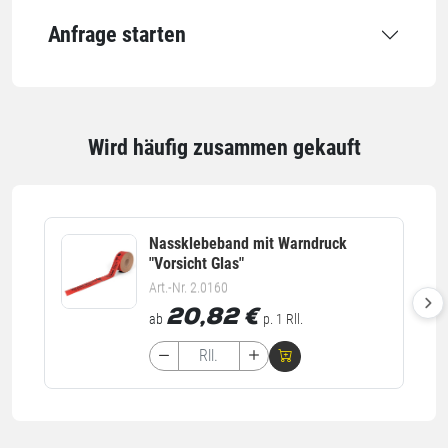
Anfrage starten
Einheiten
Einheiten
Stück: 1 Stück / 3,87 kg
Alle Angaben ohne Gewähr, Druckfehler vorbehalten.
Wird häufig zusammen gekauft
Nassklebeband mit Warndruck
"Vorsicht Glas"
Art.-Nr. 2.0160
20,82
€
ab
p. 1 Rll.