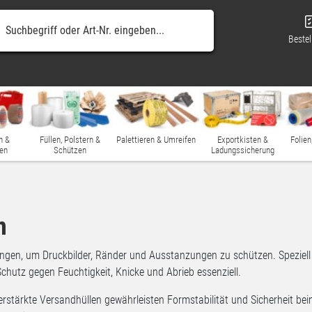
Bestel
n &
Füllen, Polstern &
Palettieren & Umreifen
Exportkisten &
Folien
en
Schützen
Ladungssicherung
n
ngen, um Druckbilder, Ränder und Ausstanzungen zu schützen. Speziell b
hutz gegen Feuchtigkeit, Knicke und Abrieb essenziell.
rstärkte Versandhüllen gewährleisten Formstabilität und Sicherheit b