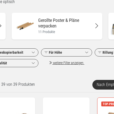
ne optisch
Gerollte Poster & Pläne
verpacken
11 Produkte
leskopierbarkeit
Für Höhe
Rillung 
weitere Filter anzeigen
lität
rt 39 von 39 Produkten
Nach Empf
TOP-PRE