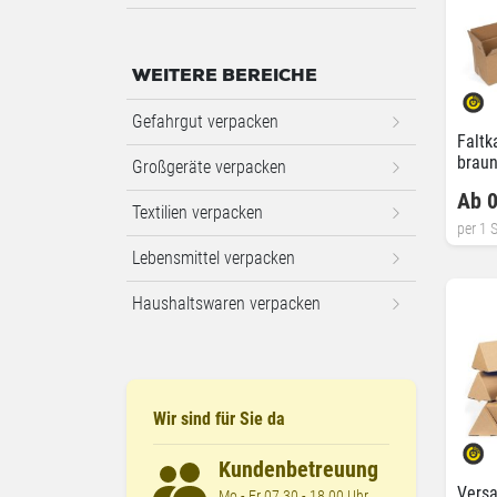
WEITERE BEREICHE
Gefahrgut verpacken
Faltk
braun
Großgeräte verpacken
Pack
Ab 0
Textilien verpacken
per 1 S
Lebensmittel verpacken
Haushaltswaren verpacken
Wir sind für Sie da
Kundenbetreuung
Versa
Mo - Fr 07.30 - 18.00 Uhr