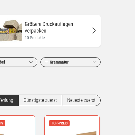
Größere Druckauflagen
verpacken
10 Produkte
bei
Grammatur
ehlung
Günstigste zuerst
Neueste zuerst
IS
TOP-PREIS