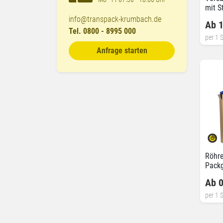
mit S
info@transpack-krumbach.de
Ab 1
Tel. 0800 - 8995 000
per 1 S
Anfrage starten
Röhre
Pack
Ab 0
per 1 S