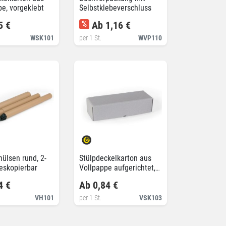
e, vorgeklebt
Selbstklebeverschluss
5 €
%
Ab 1,16 €
WSK101
per 1 St.
WVP110
ülsen rund, 2-
Stülpdeckelkarton aus
leskopierbar
Vollpappe aufgerichtet,
100% recycelt
4 €
Ab 0,84 €
VH101
per 1 St.
VSK103