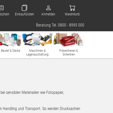
lschein
Einkaufslisten
Anmelden
Warenkorb
Beratung Tel. 0800 - 8995 000
, Beutel & Säcke
Maschinen &
Präsentieren &
Lagerausstattung
Schenken
ei sensiblen Materialien wie Fotopapier,
eim Handling und Transport. So werden Drucksachen