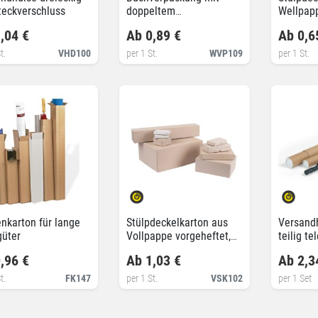
teckverschluss
doppeltem
Wellpapp
Selbstklebeverschluss
,04 €
Ab 0,89 €
Ab 0,6
t.
VHD100
per 1 St.
WVP109
per 1 St.
nkarton für lange
Stülpdeckelkarton aus
Versandh
güter
Vollpappe vorgeheftet,
teilig te
100% recycelt
,96 €
Ab 1,03 €
Ab 2,3
t.
FK147
per 1 St.
VSK102
per 1 Set