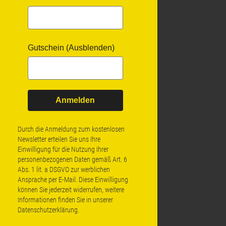
Gutschein (Ausblenden)
Anmelden
Durch die Anmeldung zum kostenlosen
Newsletter erteilen Sie uns Ihre
Einwilligung für die Nutzung Ihrer
personenbezogenen Daten gemäß Art. 6
Abs. 1 lit. a DSGVO zur werblichen
Ansprache per E-Mail. Diese Einwilligung
können Sie jederzeit widerrufen, weitere
Informationen finden Sie in unserer
Datenschutzerklärung
.