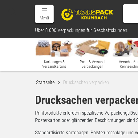
Menü
Über 8.000 Verpackungen für Geschäftskunden.
Kartonagen &
Post- & Versand-
Verschließe
Versandkartons
verpackungen
Kennzeichn
Startseite
Drucksachen verpacken
Drucksachen verpacke
Printprodukte erfordern spezifische Verpackungslösu
Posterkarton oder glänzenden Beschichtungen sind Sc
Standardisierte Kartonagen, Polsterumschläge und ve