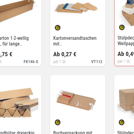
Stülpdec
arton 1-2-wellig
Kartonversandtaschen
Wellpap
, für lange
mit
güter
Selbstklebeverschluss
Ab 0,4
,75 €
Ab 0,27 €
per 1 St.
t.
FK146-S
per 1 St.
VT112
ndhülse dreieckig
Buchverpackung mit
Stülpdec