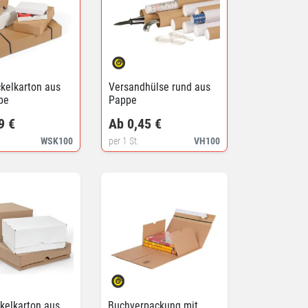
kelkarton aus
Versandhülse rund aus
pe
Pappe
9 €
Ab 0,45 €
WSK100
per 1 St.
VH100
kelkarton aus
Buchverpackung mit