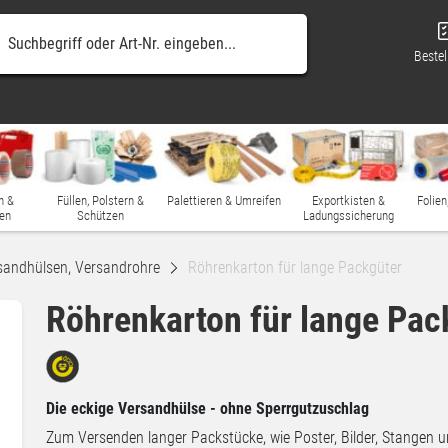
Bestel
n &
Füllen, Polstern &
Palettieren & Umreifen
Exportkisten &
Folien
en
Schützen
Ladungssicherung
sandhülsen, Versandrohre
Röhrenkarton für lange Packgüter
Röhrenkarton für lange Pac
Die eckige Versandhülse - ohne Sperrgutzuschlag
Zum Versenden langer Packstücke, wie Poster, Bilder, Stangen 