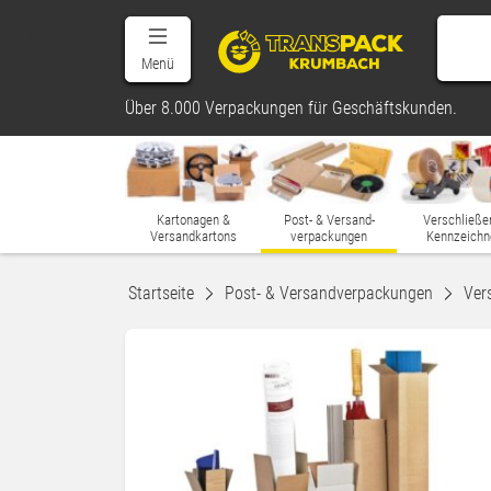
Menü
Über 8.000 Verpackungen für Geschäftskunden.
Kartonagen &
Post- & Versand-
Verschließe
Versandkartons
verpackungen
Kennzeichn
Startseite
Post- & Versandverpackungen
Ver