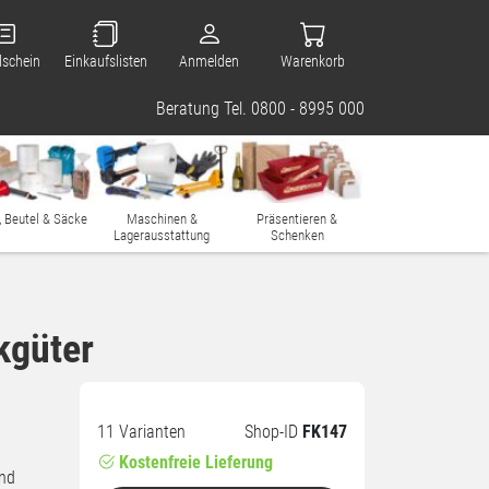
lschein
Einkaufslisten
Anmelden
Warenkorb
Beratung Tel. 0800 - 8995 000
, Beutel & Säcke
Maschinen &
Präsentieren &
Lagerausstattung
Schenken
kgüter
11 Varianten
Shop-ID
FK147
Kostenfreie Lieferung
und