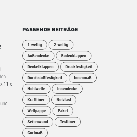
PASSENDE BEITRÄGE
e
1-wellig
2-wellig
Außendecke
Bodenklappen
Deckelklappen
Druckfestigkeit
i
den.
Durchstoßfestigkeit
Innenmaß
 x 11 x
Hohlwelle
Innendecke
Kraftliner
Nutzlast
 und
Wellpappe
Paket
Seitenwand
Testliner
Gurtmaß