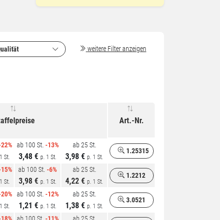
weitere Filter anzeigen
ualität
affelpreise
Art.-Nr.
-22%
ab 100 St.
-13%
ab 25 St.
1.25315
3,48 €
3,98 €
1 St.
p. 1 St.
p. 1 St.
-15%
ab 100 St.
-6%
ab 25 St.
1.2212
3,98 €
4,22 €
1 St.
p. 1 St.
p. 1 St.
-20%
ab 100 St.
-12%
ab 25 St.
3.0521
1,21 €
1,38 €
1 St.
p. 1 St.
p. 1 St.
-18%
ab 100 St.
-11%
ab 25 St.