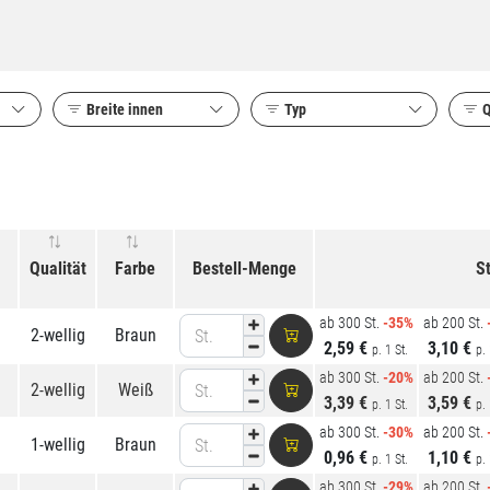
Breite innen
Typ
Q
Qualität
Farbe
Bestell-Menge
St
ab 300 St.
-35%
ab 200 St.
2-wellig
Braun
St.
2,59 €
3,10 €
p. 1 St.
p. 
ab 300 St.
-20%
ab 200 St.
2-wellig
Weiß
St.
3,39 €
3,59 €
p. 1 St.
p. 
ab 300 St.
-30%
ab 200 St.
1-wellig
Braun
St.
0,96 €
1,10 €
p. 1 St.
p. 
ab 300 St.
-29%
ab 200 St.