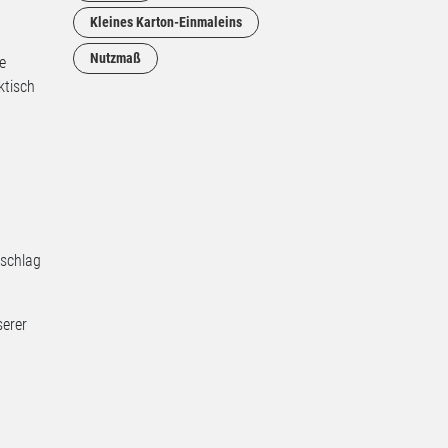
Kleines Karton-Einmaleins
Nutzmaß
e
ktisch
uschlag
serer