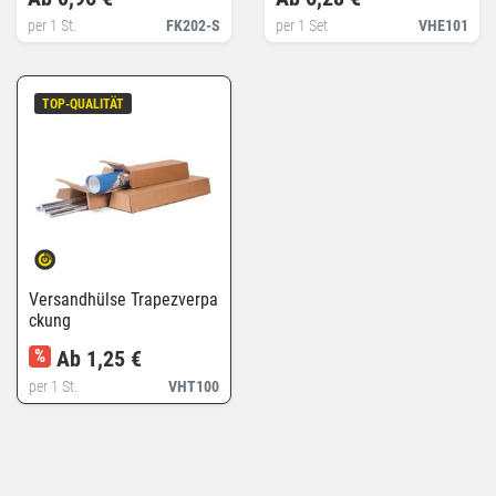
per 1 St.
FK202-S
per 1 Set
VHE101
TOP-QUALITÄT
Versandhülse Trapezverpa
ckung
%
Ab 1,25 €
per 1 St.
VHT100