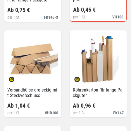
Ab 0,45 €
Ab 0,75 €
per 1 St.
VH100
per 1 St.
FK146-S
Versandhülse dreieckig mi
Röhrenkarton für lange Pa
t Steckverschluss
ckgüter
Ab 1,04 €
Ab 0,96 €
per 1 St.
VHD100
per 1 St.
FK147