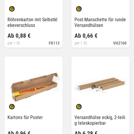
Röhrenkarton mit Selbstkl
Post-Manschette für runde
ebeverschluss
Versandhülsen
Ab 0,88 €
Ab 0,66 €
per 1 St.
FK113
per 1 St.
VHZ100
Kartons für Poster
Versandhülse eckig, 2-teili
g teleskopierbar
Ab 0,96 €
Ab 6,28 €