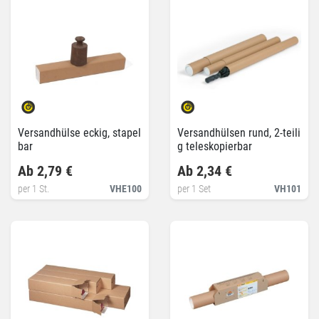
Versandhülse eckig, stapel
Versandhülsen rund, 2-teili
bar
g teleskopierbar
Ab 2,79 €
Ab 2,34 €
per 1 St.
VHE100
per 1 Set
VH101