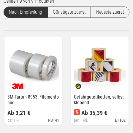
Gefiltert 9 von 9 Produkten
Nach Empfehlung
Günstigste zuerst
Neueste zuerst
3M Tartan 8953, Filamentb
Gefahrgutetiketten, selbst
and
klebend
Ab 3,21 €
%
Ab 35,39 €
per 1 Rll.
PB141
per 1 Rll.
ET102