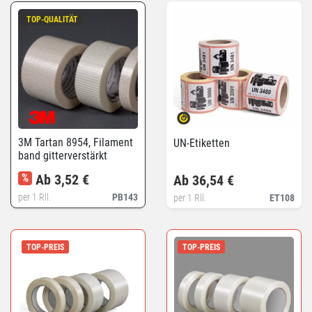
TOP-QUALITÄT
3M Tartan 8954, Filament
UN-Etiketten
band gitterverstärkt
%
Ab 3,52 €
Ab 36,54 €
per 1 Rll.
PB143
per 1 Rll.
ET108
TOP-PREIS
TOP-PREIS