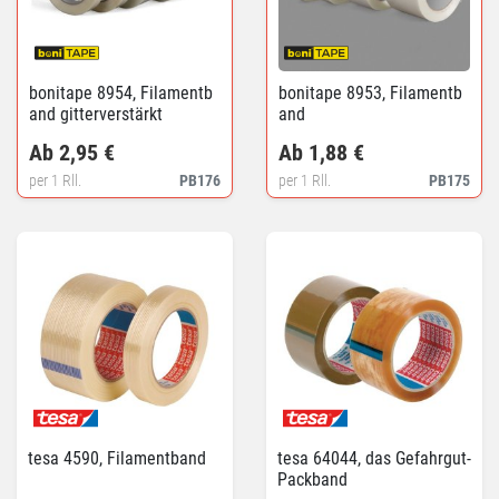
bonitape 8954, Filamentb
bonitape 8953, Filamentb
and gitterverstärkt
and
Ab 2,95 €
Ab 1,88 €
per 1 Rll.
PB176
per 1 Rll.
PB175
tesa 4590, Filamentband
tesa 64044, das Gefahrgut-
Packband