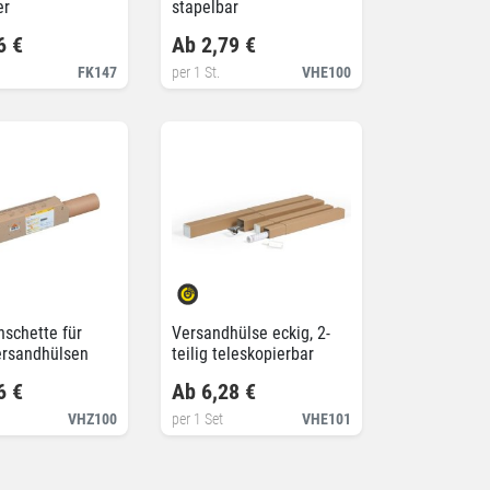
er
stapelbar
6 €
Ab 2,79 €
FK147
per 1 St.
VHE100
schette für
Versandhülse eckig, 2-
ersandhülsen
teilig teleskopierbar
6 €
Ab 6,28 €
VHZ100
per 1 Set
VHE101