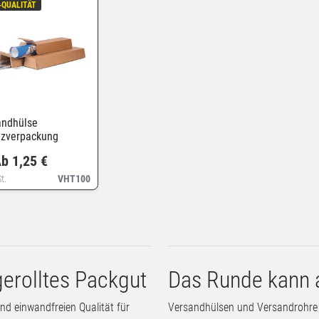
-QUALITÄT
andhülse
ezverpackung
b 1,25 €
t.
VHT100
gerolltes Packgut
Das Runde kann 
d einwandfreien Qualität für
Versandhülsen und Versandrohre i