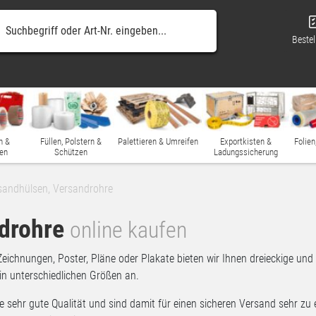
Bestel
n &
Füllen, Polstern &
Palettieren & Umreifen
Exportkisten &
Folien
en
Schützen
Ladungssicherung
sandhülsen, Versandrohre
ndrohre
online kaufen
 Zeichnungen, Poster, Pläne oder Plakate bieten wir Ihnen dreieckige u
in unterschiedlichen Größen an.
e sehr gute Qualität und sind damit für einen sicheren Versand sehr zu 