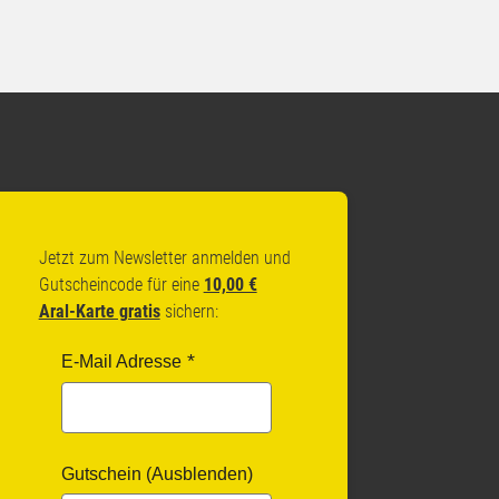
Jetzt zum Newsletter anmelden und
Gutscheincode für eine
10,00 €
Aral-Karte gratis
sichern:
E-Mail Adresse
Gutschein (Ausblenden)