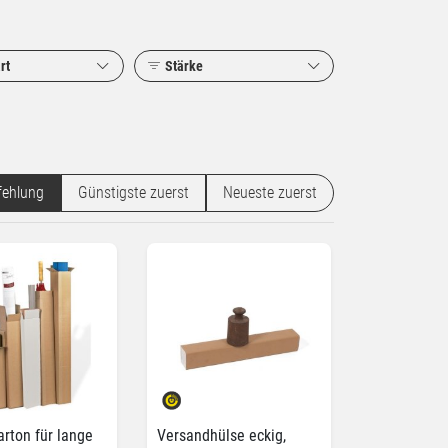
rt
Stärke
ehlung
Günstigste zuerst
Neueste zuerst
rton für lange
Versandhülse eckig,