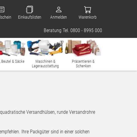
lschein
Einkaufslisten
Anmelden
Warenkorb
Beratung Tel. 0800 - 8995 000
, Beutel & Säcke
Maschinen &
Präsentieren &
Lagerausstattung
Schenken
nd quadratische Versandhülsen, runde Versandrohre
empfehlen. Ihre Packgüter sind in einer solchen