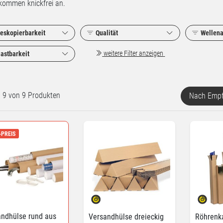
kommen knickfrei an.
leskopierbarkeit
Qualität
Wellena
weitere Filter anzeigen
astbarkeit
rt 9 von 9 Produkten
Nach Empf
-PREIS
andhülse rund aus
Versandhülse dreieckig
Röhrenka