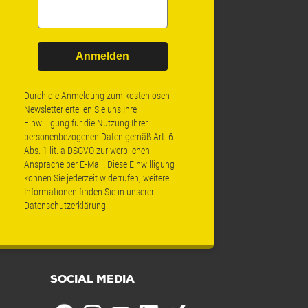
Anmelden
Durch die Anmeldung zum kostenlosen
Newsletter erteilen Sie uns Ihre
Einwilligung für die Nutzung Ihrer
personenbezogenen Daten gemäß Art. 6
Abs. 1 lit. a DSGVO zur werblichen
Ansprache per E-Mail. Diese Einwilligung
können Sie jederzeit widerrufen, weitere
Informationen finden Sie in unserer
Datenschutzerklärung
.
SOCIAL MEDIA