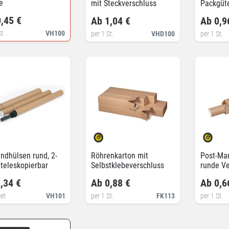
e
mit Steckverschluss
Packgüt
,45 €
Ab 1,04 €
Ab 0,9
t.
VH100
per 1 St.
VHD100
per 1 St.
ndhülsen rund, 2-
Röhrenkarton mit
Post-Man
g teleskopierbar
Selbstklebeverschluss
runde V
,34 €
Ab 0,88 €
Ab 0,6
Set
VH101
per 1 St.
FK113
per 1 St.