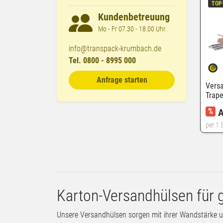
TOP
Kundenbetreuung
Mo - Fr 07.30 - 18.00 Uhr
info@transpack-krumbach.de
Tel. 0800 - 8995 000
Anfrage starten
Vers
Trap
%
A
per 1 S
Karton-Versandhülsen für 
Unsere Versandhülsen sorgen mit ihrer Wandstärke un