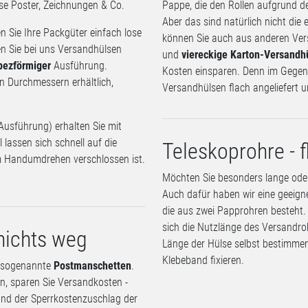
se Poster, Zeichnungen & Co.
Pappe, die den Rollen aufgrund de
Aber das sind natürlich nicht die
n Sie Ihre Packgüter einfach lose
können Sie auch aus anderen Ver
en Sie bei uns Versandhülsen
und
viereckige Karton-Versandh
pezförmiger
Ausführung.
Kosten einsparen. Denn im Gegen
n Durchmessern erhältlich,
Versandhülsen flach angeliefert 
Ausführung) erhalten Sie mit
 lassen sich schnell auf die
Teleskoprohre - f
im Handumdrehen verschlossen ist.
Möchten Sie besonders lange oder
Auch dafür haben wir eine geeigne
die aus zwei Papprohren besteht.
sich die Nutzlänge des Versandro
nichts weg
Länge der Hülse selbst bestimmen
Klebeband fixieren.
d sogenannte
Postmanschetten
.
n, sparen Sie Versandkosten -
 und der Sperrkostenzuschlag der