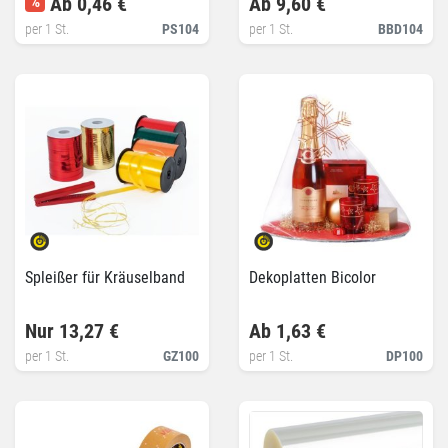
%
Ab 0,46 €
Ab 9,60 €
per 1 St.
PS104
per 1 St.
BBD104
Spleißer für Kräuselband
Dekoplatten Bicolor
Nur 13,27 €
Ab 1,63 €
per 1 St.
GZ100
per 1 St.
DP100