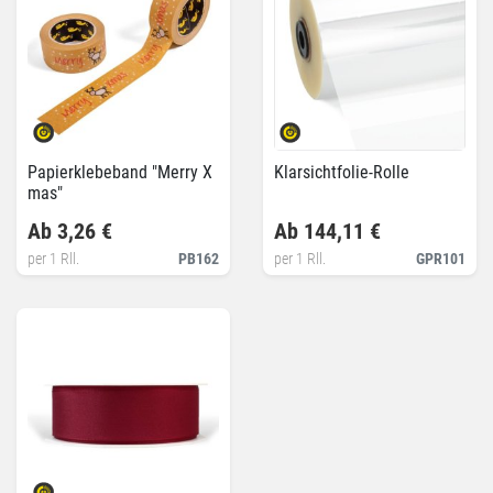
Papierklebeband "Merry X
Klarsichtfolie-Rolle
mas"
Ab 3,26 €
Ab 144,11 €
per 1 Rll.
PB162
per 1 Rll.
GPR101