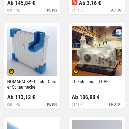
Ab 145,84 €
%
Ab 3,16 €
per 1 VE
PL102
per 1 St.
FAS107
NOMAPACK® U Tulip Corn
TL-Folie, aus LLDPE
er Schaumecke
Ab 113,12 €
Ab 106,00 €
per 1 VE
PE100
per 1 Rll.
FRO101