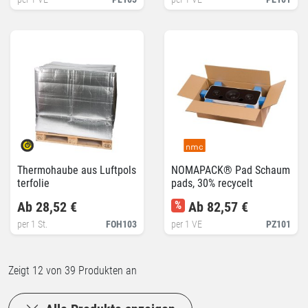
Thermohaube aus Luftpols
NOMAPACK® Pad Schaum
terfolie
pads, 30% recycelt
Ab 28,52 €
%
Ab 82,57 €
per 1 St.
FOH103
per 1 VE
PZ101
Zeigt
12
von 39 Produkten an