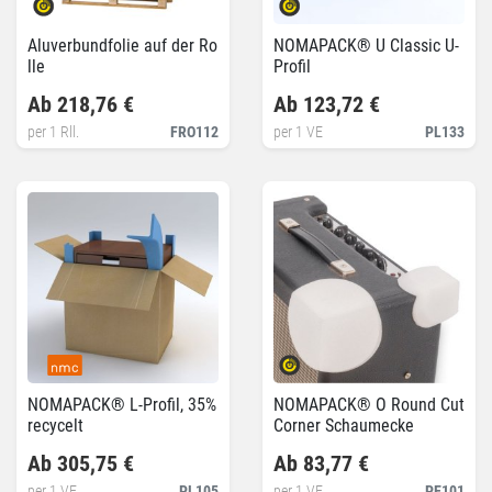
Aluverbundfolie auf der Ro
NOMAPACK® U Classic U-
lle
Profil
Ab 218,76 €
Ab 123,72 €
per 1 Rll.
FRO112
per 1 VE
PL133
NOMAPACK® L-Profil, 35%
NOMAPACK® O Round Cut
recycelt
Corner Schaumecke
Ab 305,75 €
Ab 83,77 €
per 1 VE
PL105
per 1 VE
PE101