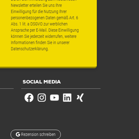
Newsletter erteilen Sie uns Ihre
Einwilligung für die Nutzung Ihrer
personenbezogenen Daten gemäß Art. 6
Abs. 1 lit. a DSGVO zur werblichen
Ansprache per E-Mail. Diese Einwilligung
können Sie jederzeit widerrufen, weitere
Informationen finden Sie in unserer
Datenschutzerklärung
.
SOCIAL MEDIA
Rezension schreiben