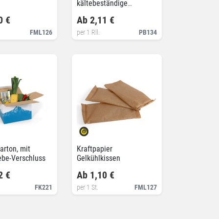
kältebeständige
Tiefkühl-Klebeband
0 €
Ab 2,11 €
FML126
per 1 Rll.
PB134
rton, mit
Kraftpapier
ebe-Verschluss
Gelkühlkissen
2 €
Ab 1,10 €
FK221
per 1 St.
FML127