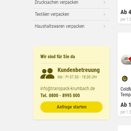
Drucksachen verpacken
Ab 4
Textilien verpacken
per 1 S
Haushaltswaren verpacken
Wir sind für Sie da
Kundenbetreuung
Mo - Fr 07.30 - 18.00 Uhr
info@transpack-krumbach.de
Cold
Tempe
Tel. 0800 - 8995 000
Ab 1
Anfrage starten
per 1 S