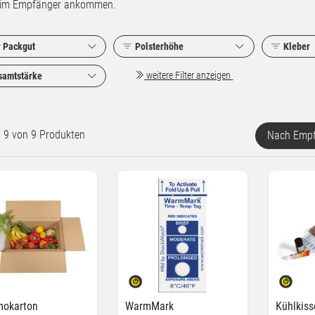
 beim Empfänger ankommen.
r Packgut
Polsterhöhe
Kleber
weitere Filter anzeigen
samtstärke
rt 9 von 9 Produkten
Nach Empf
mokarton
WarmMark
Kühlkiss