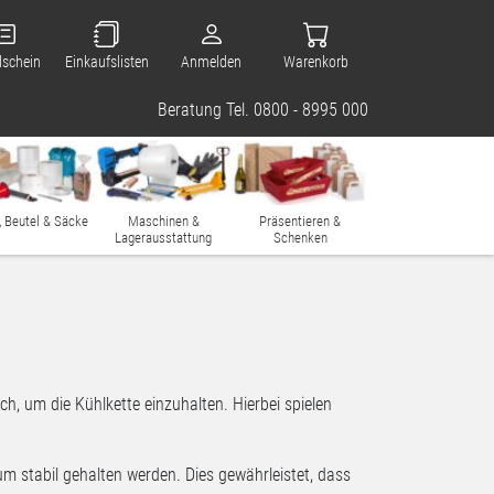
lschein
Einkaufslisten
Anmelden
Warenkorb
Beratung Tel. 0800 - 8995 000
, Beutel & Säcke
Maschinen &
Präsentieren &
Lagerausstattung
Schenken
h, um die Kühlkette einzuhalten. Hierbei spielen
m stabil gehalten werden. Dies gewährleistet, dass