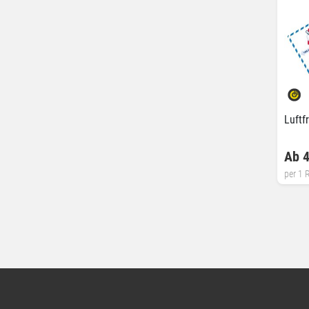
Luftf
Ab 4
per 1 R