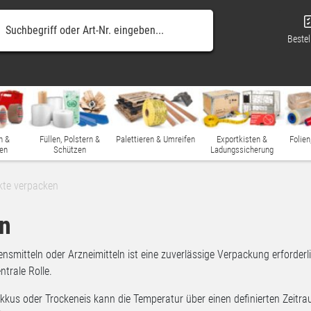
Bestel
n &
Füllen, Polstern &
Palettieren & Umreifen
Exportkisten &
Folien
en
Schützen
Ladungssicherung
kte verpacken
en
mitteln oder Arzneimitteln ist eine zuverlässige Verpackung erforderlic
trale Rolle.
us oder Trockeneis kann die Temperatur über einen definierten Zeitrau