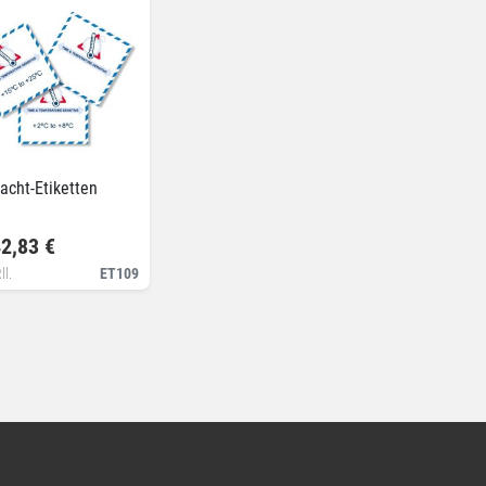
racht-Etiketten
2,83 €
ll.
ET109