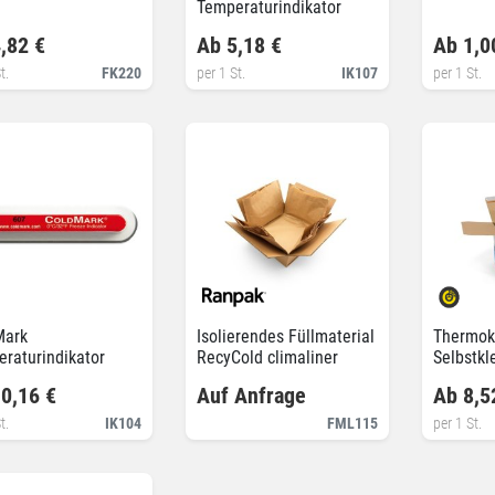
Temperaturindikator
,82 €
Ab 5,18 €
Ab 1,0
t.
FK220
per 1 St.
IK107
per 1 St.
Mark
Isolierendes Füllmaterial
Thermoka
raturindikator
RecyCold climaliner
Selbstkl
0,16 €
Auf Anfrage
Ab 8,5
t.
IK104
FML115
per 1 St.