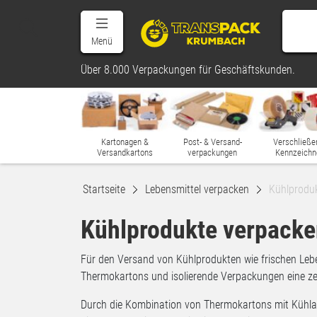
Menü
Über 8.000 Verpackungen für Geschäftskunden.
Kartonagen &
Post- & Versand-
Verschließe
Versandkartons
verpackungen
Kennzeichn
Startseite
Lebensmittel verpacken
Kühlprodu
Kühlprodukte verpack
Für den Versand von Kühlprodukten wie frischen Lebens
Thermokartons und isolierende Verpackungen eine zen
Durch die Kombination von Thermokartons mit Kühlakk