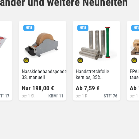
bänder und weitere Neuheiten
NEU
NEU
NE
Nassklebebandspender
Handstretchfolie
EPAL
3S, manuell
kernlos, 35%
taus
recycelt
Nur 198,00 €
Ab 7,59 €
Ab 
ET117
per 1 St.
KBM111
per 1 Rll.
STF176
per 1 