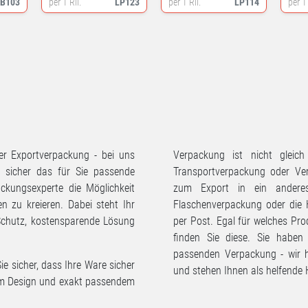
LB103
per 1 Rll.
LP123
per 1 Rll.
LP114
per 1
r Exportverpackung - bei uns
Verpackung ist nicht gleich
n sicher das für Sie passende
Transportverpackung oder Ve
ckungsexperte die Möglichkeit
zum Export in ein anderes
en zu kreieren. Dabei steht Ihr
Flaschenverpackung oder die
Schutz, kostensparende Lösung
per Post. Egal für welches Pr
finden Sie diese. Sie haben
passenden Verpackung - wir h
ie sicher, dass Ihre Ware sicher
und stehen Ihnen als helfende
m Design und exakt passendem