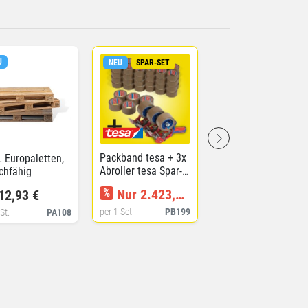
U
NEU
SPAR-SET
Packband tesa + 3x
 Europaletten,
Abroller tesa Spar-
chfähig
Set
%
Nur 2.423,72 €
12,93 €
per 1 Set
PB199
St.
PA108