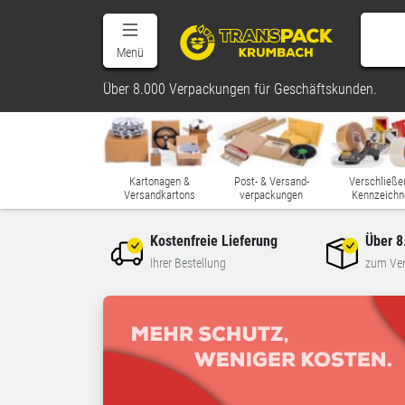
Menü
Über 8.000 Verpackungen für Geschäftskunden.
Kartonagen &
Post- & Versand-
Verschließe
Versandkartons
verpackungen
Kennzeichn
Kostenfreie Lieferung
Über 8
Ihrer Bestellung
zum Ve