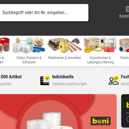
Bestel
n &
Füllen, Polstern &
Palettieren & Umreifen
Exportkisten &
Folien
en
Schützen
Ladungssicherung
.000 Artikel
Individuelle
Fac
rpacken
Verpackungslösungen
persö