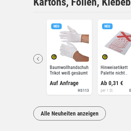
Kartons, Folien, Klebe
NEU
NEU
Baumwollhandschuh
Hinweisetikett
Trikot weiß gesäumt
Palette nicht
stapeln
Auf Anfrage
Ab 0,31 €
HS113
per 1 St.
Alle Neuheiten anzeigen