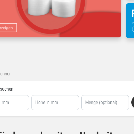
echner
 suchen: