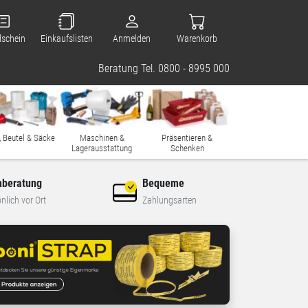
lschein
Einkaufslisten
Anmelden
Warenkorb
Beratung Tel. 0800 - 8995 000
, Beutel & Säcke
Maschinen &
Präsentieren &
Lagerausstattung
Schenken
hberatung
Bequeme
nlich vor Ort
Zahlungsarten