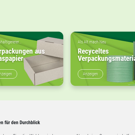
altigererer...
Als Alt mach Neu
rpackungen aus
Recyceltes
aspapier
Verpackungsmateri
nzeigen
Anzeigen
n für den Durchblick