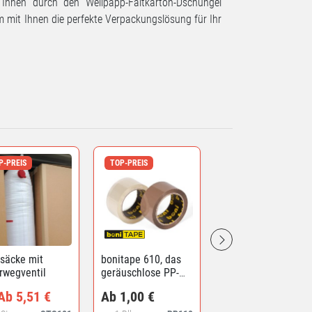
 Ihnen durch den Wellpapp-Faltkarton-Dschungel
 mit Ihnen die perfekte Verpackungslösung für Ihr
P-PREIS
TOP-PREIS
säcke mit
bonitape 610, das
rwegventil
geräuschlose PP-
Packband
Ab 5,51 €
Ab 1,00 €