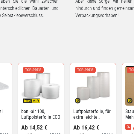
aben Sie die Wahl zwischen
Aber keine Sorge, wir helfen
unterschiedlichen Bauarten und
hindurch und finden gemeinsam
 Selbstklebeverschluss.
Verpackungsvorhaben!
TOP-PREIS
TOP-PREIS
TO
el
boni-air 100,
Luftpolsterfolie, für
Stau
Luftpolsterfolie ECO
extra leichte
Meh
Packgüter
Ab 14,52 €
Ab 16,42 €
%