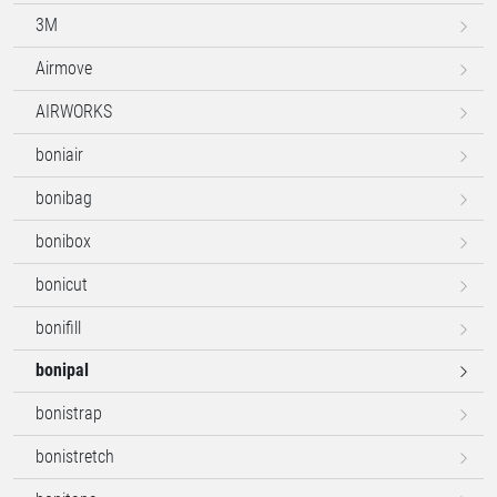
3M
Airmove
AIRWORKS
boniair
bonibag
bonibox
bonicut
bonifill
bonipal
bonistrap
bonistretch