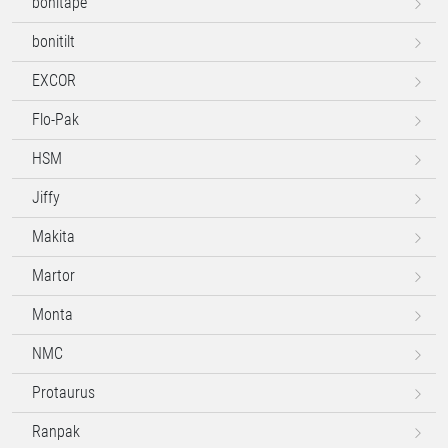
bonitape
bonitilt
EXCOR
Flo-Pak
HSM
Jiffy
Makita
Martor
Monta
NMC
Protaurus
Ranpak