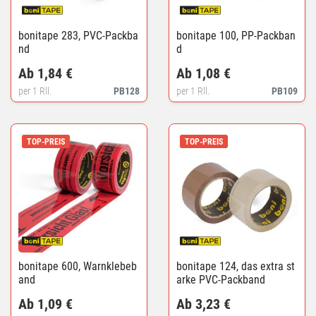
bonitape 283, PVC-Packba
bonitape 100, PP-Packban
nd
d
Ab 1,84 €
Ab 1,08 €
per 1 Rll.
PB128
per 1 Rll.
PB109
TOP-PREIS
TOP-PREIS
bonitape 600, Warnklebeb
bonitape 124, das extra st
and
arke PVC-Packband
Ab 1,09 €
Ab 3,23 €