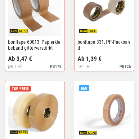
bonitape 60013, Papierkle
bonitape 331, PP-Packban
beband gitterverstärkt
d
Ab 3,47 €
Ab 1,39 €
per 1 Rll.
PB173
per 1 Rll.
PB126
NEU
TOP-PREIS