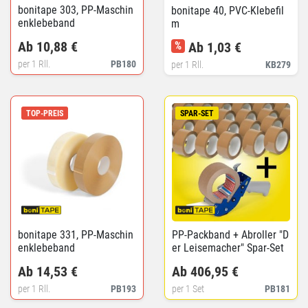
bonitape 303, PP-Maschin
bonitape 40, PVC-Klebefil
enklebeband
m
Ab 10,88 €
%
Ab 1,03 €
per 1 Rll.
PB180
per 1 Rll.
KB279
TOP-PREIS
SPAR-SET
bonitape 331, PP-Maschin
PP-Packband + Abroller "D
enklebeband
er Leisemacher" Spar-Set
Ab 14,53 €
Ab 406,95 €
per 1 Rll.
PB193
per 1 Set
PB181