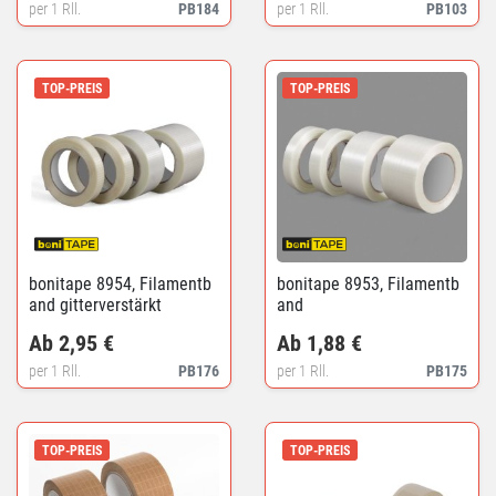
per 1 Rll.
PB184
per 1 Rll.
PB103
TOP-PREIS
TOP-PREIS
bonitape 8954, Filamentb
bonitape 8953, Filamentb
and gitterverstärkt
and
Ab 2,95 €
Ab 1,88 €
per 1 Rll.
PB176
per 1 Rll.
PB175
TOP-PREIS
TOP-PREIS