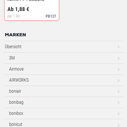
Ab 1,88 €
per 1 Rll.
PB127
MARKEN
Übersicht
3M
Airmove
AIRWORKS
boniair
bonibag
bonibox
bonicut