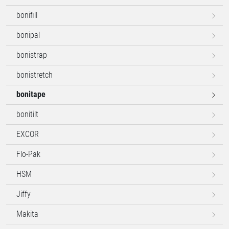
bonifill
bonipal
bonistrap
bonistretch
bonitape
bonitilt
EXCOR
Flo-Pak
HSM
Jiffy
Makita