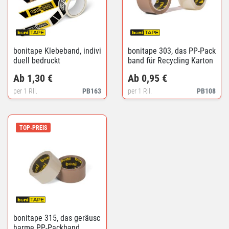
bonitape Klebeband, indivi
bonitape 303, das PP-Pack
duell bedruckt
band für Recycling Karton
s
Ab 1,30 €
Ab 0,95 €
per 1 Rll.
PB163
per 1 Rll.
PB108
TOP-PREIS
bonitape 315, das geräusc
harme PP-Packband