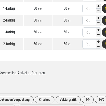
1-farbig
50
50
Rll.
mm
m
2-farbig
50
50
Rll.
mm
m
1-farbig
50
50
Rll.
mm
m
2-farbig
50
50
Rll.
mm
m
Crossselling Artikel aufgetreten.
 packenden Verpackung
Klischee
Vektorgrafik
PP
PVC