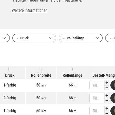
"Häufige Fragen" unterhalb der Preistabelle.
Weitere Informationen
Druck
Rollenlänge
T
Druck
Rollenbreite
Rollenlänge
Bestell-Meng
1-farbig
50
66
Rll.
mm
m
2-farbig
50
66
Rll.
mm
m
1-farbig
50
66
Rll.
mm
m