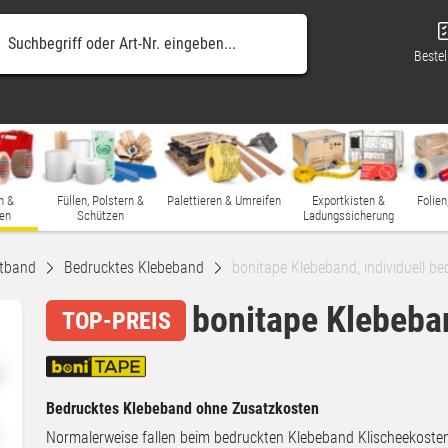
Bestel
n &
Füllen, Polstern &
Palettieren & Umreifen
Exportkisten &
Folien
en
Schützen
Ladungssicherung
tband
Bedrucktes Klebeband
bonitape Klebeband, individuell be
bonitape Klebeban
TOP-PREIS
Bedrucktes Klebeband ohne Zusatzkosten
Normalerweise fallen beim bedruckten Klebeband Klischeekoste