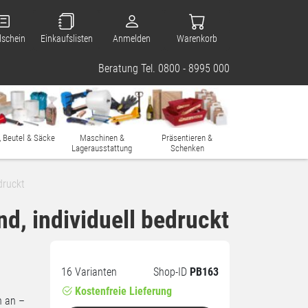
lschein
Einkaufslisten
Anmelden
Warenkorb
Beratung Tel. 0800 - 8995 000
, Beutel & Säcke
Maschinen &
Präsentieren &
Lagerausstattung
Schenken
druckt
d, individuell bedruckt
16 Varianten
Shop-ID
PB163
Kostenfreie Lieferung
n an –