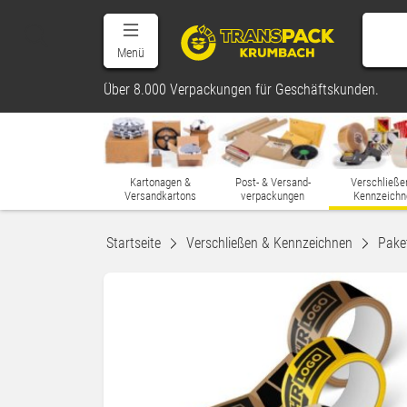
Menü
Über 8.000 Verpackungen für Geschäftskunden.
Kartonagen &
Post- & Versand-
Verschließe
Versandkartons
verpackungen
Kennzeichn
Startseite
Verschließen & Kennzeichnen
Pake