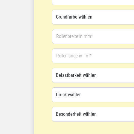
Rollenbreite in mm*
Rollenlänge in lfm*