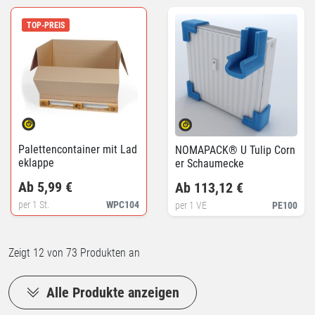
TOP-PREIS
Palettencontainer mit Lad
NOMAPACK® U Tulip Corn
eklappe
er Schaumecke
Ab 5,99 €
Ab 113,12 €
per 1 St.
WPC104
per 1 VE
PE100
Zeigt
12
von 73 Produkten an
Alle Produkte anzeigen