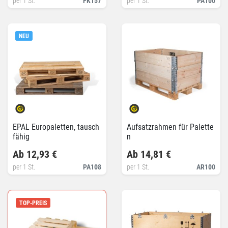
per 1 St.
FK157
per 1 St.
PA100
NEU
EPAL Europaletten, tausch
Aufsatzrahmen für Palette
fähig
n
Ab 12,93 €
Ab 14,81 €
per 1 St.
PA108
per 1 St.
AR100
TOP-PREIS