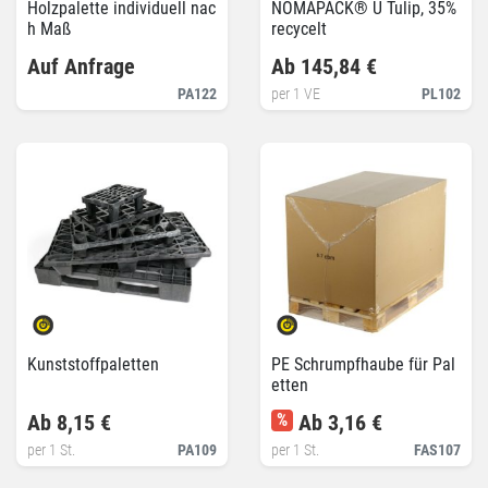
Holzpalette individuell nac
NOMAPACK® U Tulip, 35%
h Maß
recycelt
Auf Anfrage
Ab 145,84 €
PA122
per 1 VE
PL102
Kunststoffpaletten
PE Schrumpfhaube für Pal
etten
Ab 8,15 €
%
Ab 3,16 €
per 1 St.
PA109
per 1 St.
FAS107