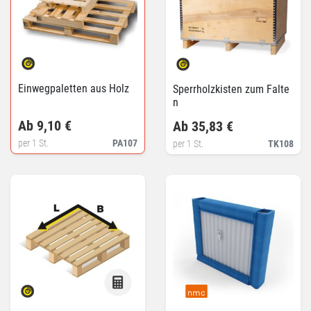
Einwegpaletten aus Holz
Sperrholzkisten zum Falte
n
Ab 9,10 €
Ab 35,83 €
per 1 St.
PA107
per 1 St.
TK108