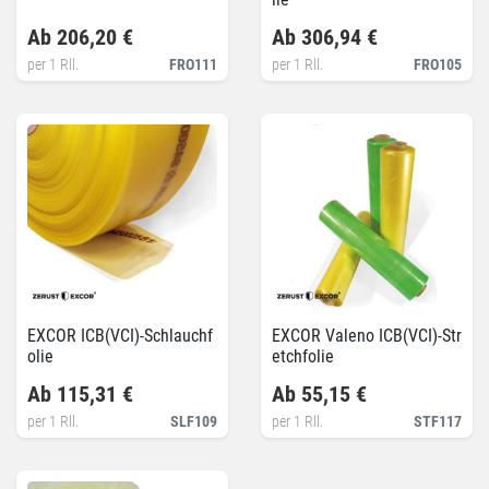
Ab 206,20 €
Ab 306,94 €
per 1 Rll.
FRO111
per 1 Rll.
FRO105
EXCOR ICB(VCI)-Schlauchf
EXCOR Valeno ICB(VCI)-Str
olie
etchfolie
Ab 115,31 €
Ab 55,15 €
per 1 Rll.
SLF109
per 1 Rll.
STF117