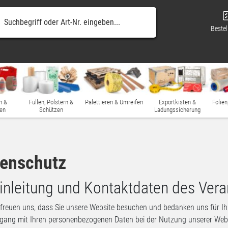
Bestel
n &
Füllen, Polstern &
Palettieren & Umreifen
Exportkisten &
Folien
en
Schützen
Ladungssicherung
enschutz
Einleitung und Kontaktdaten des Vera
freuen uns, dass Sie unsere Website besuchen und bedanken uns für Ihr
ang mit Ihren personenbezogenen Daten bei der Nutzung unserer Websi