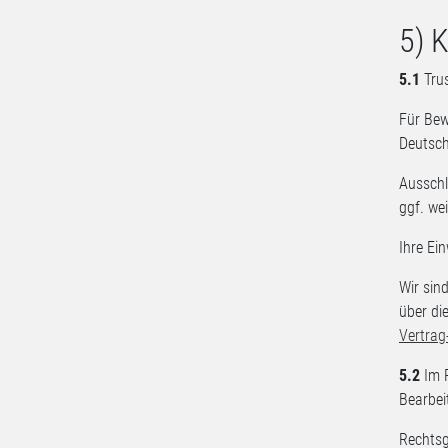
5) 
5.1
Tru
Für Bew
Deutsc
Ausschl
ggf. we
Ihre Ei
Wir sin
über di
Vertrag
5.2
Im R
Bearbei
Rechtsg