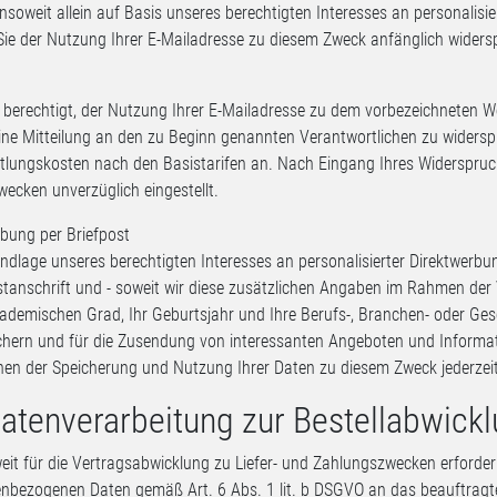
 insoweit allein auf Basis unseres berechtigten Interesses an personalisi
ie der Nutzung Ihrer E-Mailadresse zu diesem Zweck anfänglich widerspr
d berechtigt, der Nutzung Ihrer E-Mailadresse zu dem vorbezeichneten W
ine Mitteilung an den zu Beginn genannten Verantwortlichen zu widersprec
tlungskosten nach den Basistarifen an. Nach Eingang Ihres Widerspruch
ecken unverzüglich eingestellt.
ung per Briefpost
ndlage unseres berechtigten Interesses an personalisierter Direktwerbu
stanschrift und - soweit wir diese zusätzlichen Angaben im Rahmen der
akademischen Grad, Ihr Geburtsjahr und Ihre Berufs-, Branchen- oder Ge
chern und für die Zusendung von interessanten Angeboten und Informat
nen der Speicherung und Nutzung Ihrer Daten zu diesem Zweck jederzei
Datenverarbeitung zur Bestellabwick
it für die Vertragsabwicklung zu Liefer- und Zahlungszwecken erforder
nbezogenen Daten gemäß Art. 6 Abs. 1 lit. b DSGVO an das beauftrag