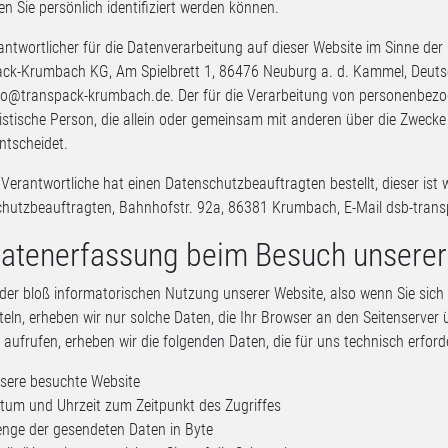
en Sie persönlich identifiziert werden können.
ntwortlicher für die Datenverarbeitung auf dieser Website im Sinne d
ck-Krumbach KG, Am Spielbrett 1, 86476 Neuburg a. d. Kammel, Deutsch
fo@transpack-krumbach.de
. Der für die Verarbeitung von personenbezo
ristische Person, die allein oder gemeinsam mit anderen über die Zwec
ntscheidet.
Verantwortliche hat einen Datenschutzbeauftragten bestellt, dieser ist 
hutzbeauftragten, Bahnhofstr. 92a, 86381 Krumbach, E-Mail
dsb-tran
Datenerfassung beim Besuch unserer
der bloß informatorischen Nutzung unserer Website, also wenn Sie sich 
teln, erheben wir nur solche Daten, die Ihr Browser an den Seitenserver ü
 aufrufen, erheben wir die folgenden Daten, die für uns technisch erford
sere besuchte Website
tum und Uhrzeit zum Zeitpunkt des Zugriffes
nge der gesendeten Daten in Byte