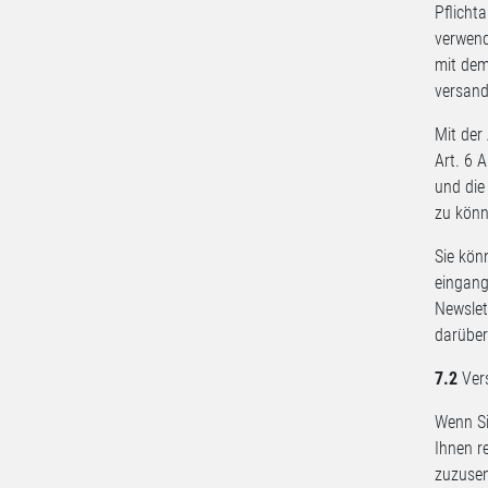
Pflicht
verwend
mit dem
versand
Mit der
Art. 6 
und die
zu könn
Sie kön
eingang
Newslett
darüber
7.2
Vers
Wenn Si
Ihnen r
zuzusen