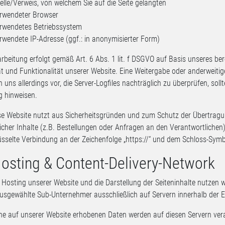
elle/Verweis, von welchem Sie auf die Seite gelangten
rwendeter Browser
rwendetes Betriebssystem
rwendete IP-Adresse (ggf.: in anonymisierter Form)
arbeitung erfolgt gemäß Art. 6 Abs. 1 lit. f DSGVO auf Basis unseres be
tät und Funktionalität unserer Website. Eine Weitergabe oder anderweitig
n uns allerdings vor, die Server-Logfiles nachträglich zu überprüfen, sol
 hinweisen.
e Website nutzt aus Sicherheitsgründen und zum Schutz der Übertrag
licher Inhalte (z.B. Bestellungen oder Anfragen an den Verantwortlichen
üsselte Verbindung an der Zeichenfolge „https://“ und dem Schloss-Symbo
Hosting & Content-Delivery-Network
 Hosting unserer Website und die Darstellung der Seiteninhalte nutzen wi
usgewählte Sub-Unternehmer ausschließlich auf Servern innerhalb der E
he auf unserer Website erhobenen Daten werden auf diesen Servern vera