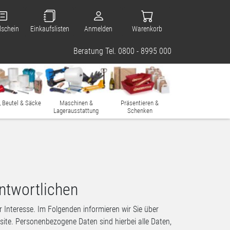
lschein
Einkaufslisten
Anmelden
Warenkorb
Beratung Tel. 0800 - 8995 000
, Beutel & Säcke
Maschinen &
Präsentieren &
Lagerausstattung
Schenken
ntwortlichen
 Interesse. Im Folgenden informieren wir Sie über
te. Personenbezogene Daten sind hierbei alle Daten,