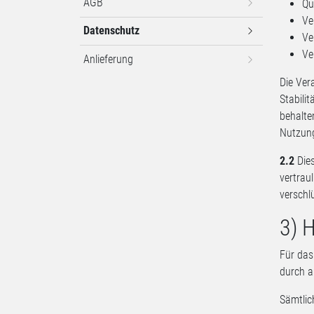
AGB
Qu
Ve
Datenschutz
Ve
Ve
Anlieferung
Die Ver
Stabili
behalte
Nutzung
2.2
Dies
vertrau
verschl
3) 
Für das
durch a
Sämtlic