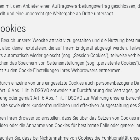
en mit dem Anbieter einen Auftragsverarbeitungsvertrag geschlossen, 
tellt und eine unberechtigte Weitergabe an Dritte untersagt.
Cookies
Besuch unserer Website attraktiv zu gestalten und die Nutzung bestim
, also kleine Textdateien, die auf Ihrem Endgerät abgelegt werden. Teil
s automatisch wieder gelöscht (sog. „Session-Cookies“), teilweise verbl
chen das Speichern von Seiteneinstellungen (sog. „persistente Cookies“).
ht zu den Cookie-Einstellungen Ihres Webbrowsers entnehmen.
durch einzelne von uns eingesetzte Cookies auch personenbezogene Date
rt. 6 Abs. 1 lit. b DSGVO entweder zur Durchführung des Vertrages, gemä
igung oder gemäß Art. 6 Abs. 1 lit. f DSGVO zur Wahrung unserer berech
site sowie einer kundenfreundlichen und effektiven Ausgestaltung des 
nen Ihren Browser so einstellen, dass Sie über das Setzen von Cookies
iden oder die Annahme von Cookies für bestimmte Fälle oder generell a
eachten Sie, dass bei Nichtannahme von Cookies die Funktionalität unse