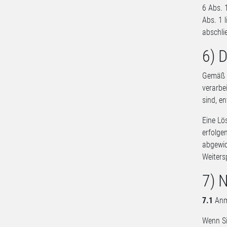
6 Abs. 
Abs. 1 
abschli
6) 
Gemäß A
verarbe
sind, e
Eine Lö
erfolge
abgewic
Weiters
7) 
7.1
Anme
Wenn Si