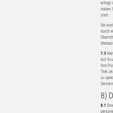
erfolgt
Haben S
statt.
Sie sin
durch e
Übermit
Werbezw
7.3
Werb
Auf Gru
Ihre Po
Titel, 
zu spei
Sie kön
8) 
8.1
Sowe
persone