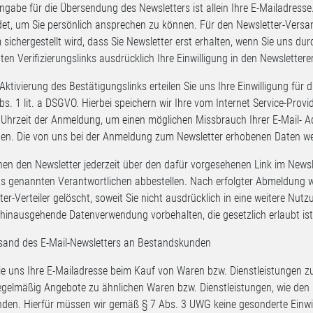
angabe für die Übersendung des Newsletters ist allein Ihre E-Mailadresse.
et, um Sie persönlich ansprechen zu können. Für den Newsletter-Versan
 sichergestellt wird, dass Sie Newsletter erst erhalten, wenn Sie uns d
ten Verifizierungslinks ausdrücklich Ihre Einwilligung in den Newslette
 Aktivierung des Bestätigungslinks erteilen Sie uns Ihre Einwilligung f
Abs. 1 lit. a DSGVO. Hierbei speichern wir Ihre vom Internet Service-Pro
 Uhrzeit der Anmeldung, um einen möglichen Missbrauch Ihrer E-Mail- A
en. Die von uns bei der Anmeldung zum Newsletter erhobenen Daten w
nen den Newsletter jederzeit über den dafür vorgesehenen Link im News
s genannten Verantwortlichen abbestellen. Nach erfolgter Abmeldung wi
er-Verteiler gelöscht, soweit Sie nicht ausdrücklich in eine weitere Nutz
hinausgehende Datenverwendung vorbehalten, die gesetzlich erlaubt ist u
and des E-Mail-Newsletters an Bestandskunden
e uns Ihre E-Mailadresse beim Kauf von Waren bzw. Dienstleistungen zur
egelmäßig Angebote zu ähnlichen Waren bzw. Dienstleistungen, wie den 
den. Hierfür müssen wir gemäß § 7 Abs. 3 UWG keine gesonderte Einwil