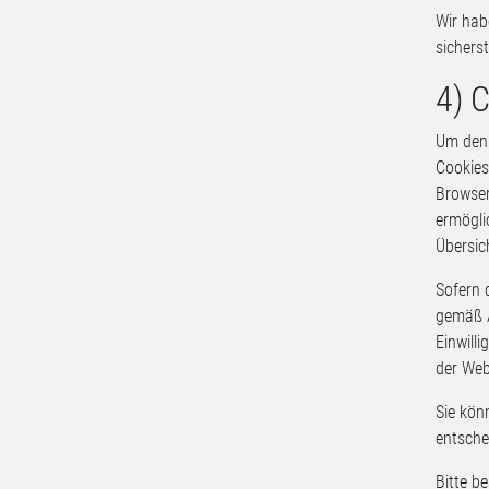
Wir hab
sichers
4) 
Um den 
Cookies
Browser
ermögli
Übersic
Sofern 
gemäß A
Einwill
der Web
Sie kön
entsche
Bitte b