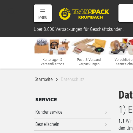
Menü
Über 8.000 Verpackungen für Geschäftskunden.
Kartonagen &
Post- & Versand-
Verschließe
Versandkartons
verpackungen
Kennzeichn
Startseite
Datenschutz
Dat
SERVICE
1) 
Kundenservice
1.1
Wir 
Bestellschein
den Umg