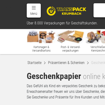
Menü
Über 8.000 Verpackungen für Geschäftskunden.
Kartonagen &
Post- & Versand-
Verschließe
Versandkartons
verpackungen
Kennzeichn
Startseite
Präsentieren & Schenken
Geschenk
Geschenkpapier
online 
Das Gefühl als Kind ein verpacktes Geschenk zu bek
Erwachsenenalter freuen wir uns über Geschenke, die
Sie Geschenke und Präsente für Ihre Kunden und Mit