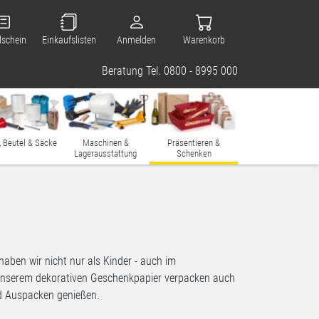
lschein
Einkaufslisten
Anmelden
Warenkorb
Beratung Tel. 0800 - 8995 000
, Beutel & Säcke
Maschinen &
Präsentieren &
Lagerausstattung
Schenken
ben wir nicht nur als Kinder - auch im
t unserem dekorativen Geschenkpapier verpacken auch
nd Auspacken genießen.