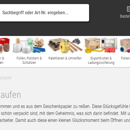
Bestel
n &
Füllen, Polstern &
Palettieren & Umreifen
Exportkisten &
Folien
en
Schützen
Ladungssicherung
papier
kaufen
ommen und es aus dem Geschenkpapier zu reißen. Diese Glücksgefühle ha
 schön verpackt sind, mit dem Geheimnis, was sich darin befindet. Mi
arbeiter. Damit auch diese einen kleinen Glücksmoment beim Öffnen u