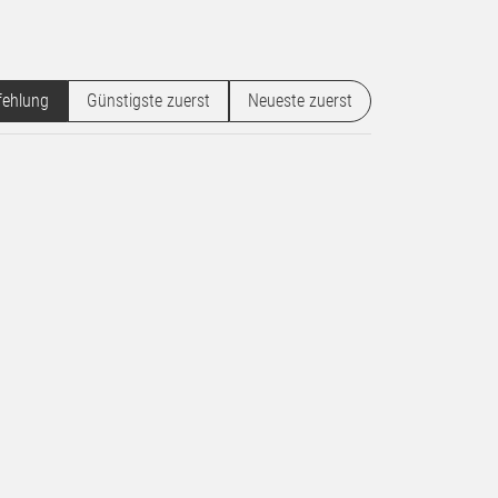
ehlung
Günstigste zuerst
Neueste zuerst