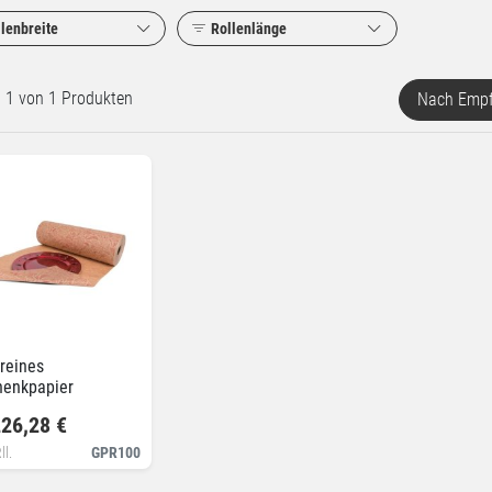
lenbreite
Rollenlänge
rt 1 von 1 Produkten
Nach Empf
reines
henkpapier
26,28 €
ll.
GPR100