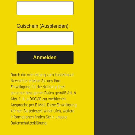
Gutschein (Ausblenden)
Anmelden
Durch die Anmeldung zum kostenlosen
Newsletter erteilen Sie uns Ihre
Einwilligung für die Nutzung Ihrer
personenbezogenen Daten gemäß Art. 6
Abs. 1 lit. a DSGVO zur werblichen
Ansprache per E-Mail. Diese Einwilligung
können Sie jederzeit widerrufen, weitere
Informationen finden Sie in unserer
Datenschutzerklärung
.