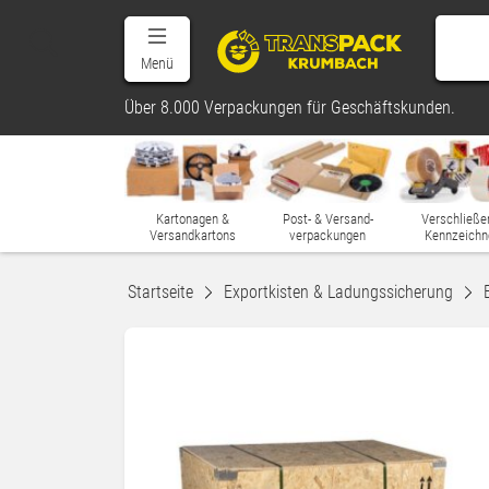
Menü
Über 8.000 Verpackungen für Geschäftskunden.
Kartonagen &
Post- & Versand-
Verschließe
Versandkartons
verpackungen
Kennzeichn
Startseite
Exportkisten & Ladungssicherung