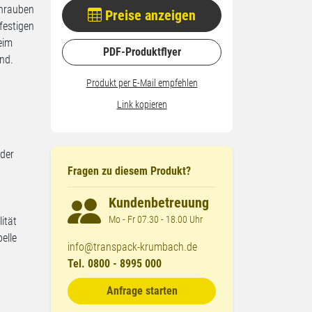
chrauben
Preise anzeigen
festigen
eim
PDF-Produktflyer
end.
Produkt per E-Mail empfehlen
Link kopieren
 der
Fragen zu diesem Produkt?
Kundenbetreuung
Mo - Fr 07.30 - 18.00 Uhr
ität
elle
info@transpack-krumbach.de
Tel. 0800 - 8995 000
Anfrage starten