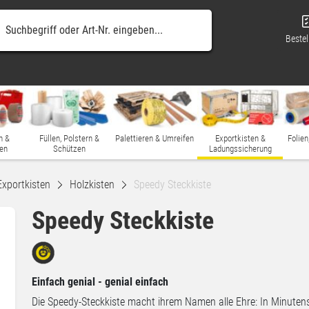
Bestel
n &
Füllen, Polstern &
Palettieren & Umreifen
Exportkisten &
Folien
en
Schützen
Ladungssicherung
Exportkisten
Holzkisten
Speedy Steckkiste
Speedy Steckkiste
Einfach genial - genial einfach
Die Speedy-Steckkiste macht ihrem Namen alle Ehre: In Minuten