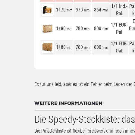
1/1 Ind.-
Pa
1170
970
864
mm
mm
mm
Pal
k
1/1 EUR-
1180
780
800
Eu
mm
mm
mm
Pal
1/1 EUR-
Pa
1180
780
800
mm
mm
mm
Pal
k
Es tut uns leid, aber es ist ein Fehler beim Laden der 
WEITERE INFORMATIONEN
Die Speedy-Steckkiste: das
Die Palettenkiste ist flexibel, preiswert und hoch inn