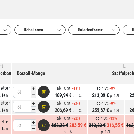
Höhe innen
Palettenformat
U
mat
terbau
Bestell-Menge
Staffelprei
letten
ab 10 St.
-18%
ab 4 St.
-8%
St.
ufen
189,94 €
213,09 €
22
p. 1 St.
p. 1 St.
letten
ab 10 St.
-26%
ab 4 St.
-8%
St.
ufen
206,69 €
255,37 €
26
p. 1 St.
p. 1 St.
ab 10 St.
-22%
ab 4 St.
-13%
letten
362,22 €
283,59 €
362,22 €
316,55 €
362
St.
ufen
p. 1 St.
p. 1 St.