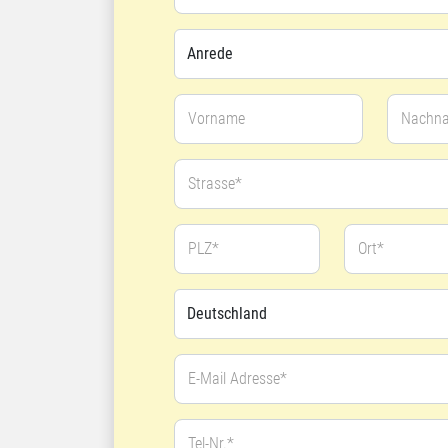
Vorname
Nachn
Strasse*
PLZ*
Ort*
E-Mail Adresse*
Tel-Nr.*