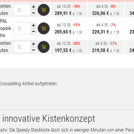
letten
ab 10 St.
-18%
ab 4 St.
-8%
St.
ufen
289,91 €
326,06 €
34
p. 1 St.
p. 1 St.
EPAL
ab 10 St.
-15%
ab 4 St.
-7%
ropale
St.
205,65 €
224,31 €
23
p. 1 St.
p. 1 St.
tte
letten
ab 12 St.
-25%
ab 6 St.
-17%
St.
ufen
197,55 €
219,58 €
24
p. 1 St.
p. 1 St.
Crossselling Artikel aufgetreten.
 innovative Kistenkonzept
ovativ: Die Speedy-Steckkiste lässt sich in wenigen Minuten von einer Per