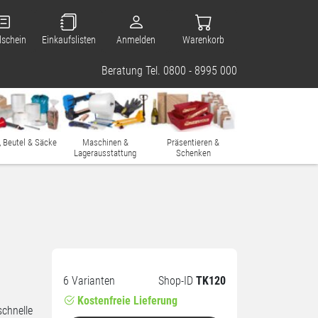
lschein
Einkaufslisten
Anmelden
Warenkorb
Beratung Tel. 0800 - 8995 000
, Beutel & Säcke
Maschinen &
Präsentieren &
Lagerausstattung
Schenken
6 Varianten
Shop-ID
TK120
Kostenfreie Lieferung
schnelle