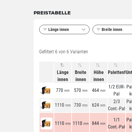
PREISTABELLE
Länge innen
Breite innen
Gefiltert
6
von 6 Varianten
Länge
Breite
Höhe
Palettenfor
Un
innen
innen
innen
1/2 EUR-
Pa
770
570
464
mm
mm
mm
Pal
k
2/3
Pa
1110
730
624
mm
mm
mm
Cont.-Pal
k
1/1
Pa
1110
1110
844
mm
mm
mm
Cont.-Pal
k