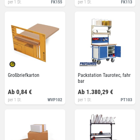
per 1 St.
FK155
per 1 St.
FK113
Großbriefkarton
Packstation Taurotec, fahr
bar
Ab 0,84 €
Ab 1.380,29 €
per 1 St.
WVP102
per 1 St.
PT103