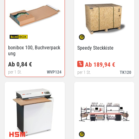
bonibox 100, Buchverpack
Speedy Steckkiste
ung
Ab 0,84 €
%
Ab 189,94 €
per 1 St.
WVP124
per 1 St.
TK120