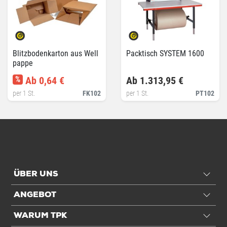
Blitzbodenkarton aus Well
Packtisch SYSTEM 1600
pappe
%
Ab 0,64 €
Ab 1.313,95 €
per 1 St.
FK102
per 1 St.
PT102
ÜBER UNS
ANGEBOT
WARUM TPK