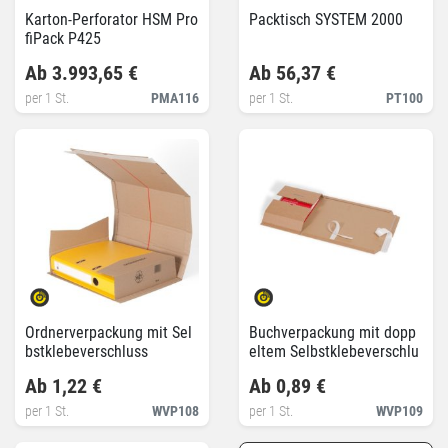
Karton-Perforator HSM Pro
Packtisch SYSTEM 2000
fiPack P425
Ab 3.993,65 €
Ab 56,37 €
per 1 St.
PMA116
per 1 St.
PT100
Ordnerverpackung mit Sel
Buchverpackung mit dopp
bstklebeverschluss
eltem Selbstklebeverschlu
ss
Ab 1,22 €
Ab 0,89 €
per 1 St.
WVP108
per 1 St.
WVP109