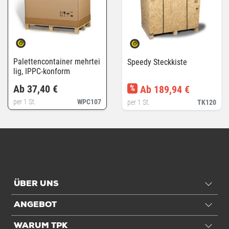
Palettencontainer mehrtei
Speedy Steckkiste
lig, IPPC-konform
Ab 37,40 €
%
Ab 189,94 €
per 1 St.
WPC107
per 1 St.
TK120
ÜBER UNS
ANGEBOT
WARUM TPK