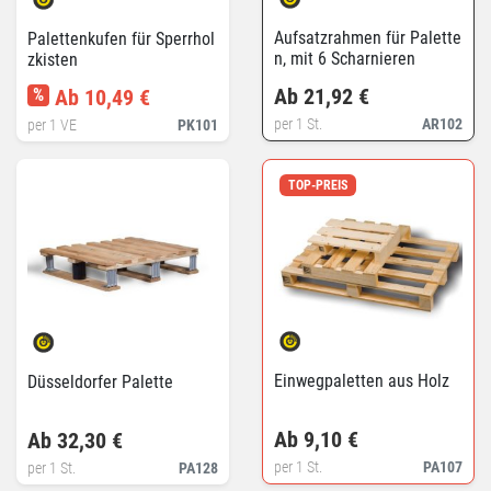
Aufsatzrahmen für Palette
Palettenkufen für Sperrhol
n, mit 6 Scharnieren
zkisten
Ab 21,92 €
%
Ab 10,49 €
per 1 St.
AR102
per 1 VE
PK101
TOP-PREIS
Einwegpaletten aus Holz
Düsseldorfer Palette
Ab 9,10 €
Ab 32,30 €
per 1 St.
PA107
per 1 St.
PA128