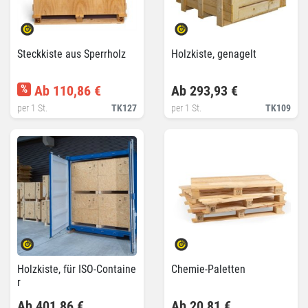
Steckkiste aus Sperrholz
Holzkiste, genagelt
%
Ab 110,86 €
Ab 293,93 €
per 1 St.
TK127
per 1 St.
TK109
Holzkiste, für ISO-Containe
Chemie-Paletten
r
Ab 401,86 €
Ab 20,81 €