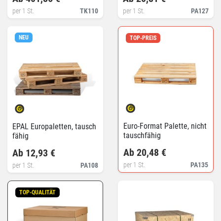
per 1 St.
TK110
per 1 St.
PA127
NEU
TOP-PREIS
Euro-Format Palette, nicht
EPAL Europaletten, tausch
tauschfähig
fähig
Ab 20,48 €
Ab 12,93 €
per 1 St.
PA135
per 1 St.
PA108
TOP-QUALITÄT