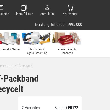
lschein
Einkaufslisten
Anmelden
Warenkorb
Beratung Tel. 0800 - 8995 000
, Beutel & Säcke
Maschinen &
Präsentieren &
Lagerausstattung
Schenken
ebeband 70% recycelt
T-Packband
cycelt
2 Varianten
Shop-ID
PB172