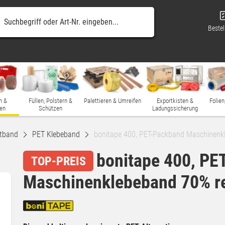
Bestel
n &
Füllen, Polstern &
Palettieren & Umreifen
Exportkisten &
Folien
en
Schützen
Ladungssicherung
tband
PET Klebeband
bonitape 400, PET-Packband Maschinenkl
bonitape 400, PE
TOP-PREIS
Maschinenklebeband 70% re