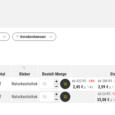
Kerndurchmesser
ial
Kleber
Bestell-Menge
St
ab 432 Rll.
-14%
ab 288 Rll.
T
Naturkautschuk
Rll.
2,45 €
2,59 €
p. 1 Rll.
p. 1 
ab 24 Rll.
-
T
Naturkautschuk
Rll.
33,08 €
p. 1