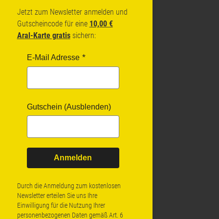
Jetzt zum Newsletter anmelden und
Gutscheincode für eine
10,00 €
Aral-Karte gratis
sichern:
E-Mail Adresse
Gutschein (Ausblenden)
Anmelden
Durch die Anmeldung zum kostenlosen
Newsletter erteilen Sie uns Ihre
Einwilligung für die Nutzung Ihrer
personenbezogenen Daten gemäß Art. 6