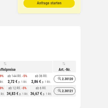
Anfrage starten
affelpreise
Art.-Nr.
-9%
ab 144 Rll.
-5%
ab 36 Rll.
2.30120
2,72 €
2,86 €
Rll.
p. 1 Rll.
p. 1 Rll.
10%
ab 12 Rll.
-5%
ab 6 Rll.
2.30121
34,83 €
36,67 €
 Rll.
p. 1 Rll.
p. 1 Rll.