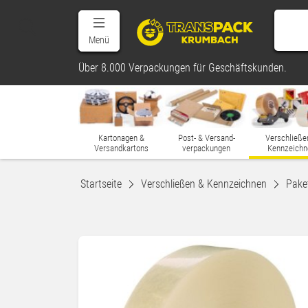
Menü
Über 8.000 Verpackungen für Geschäftskunden.
Kartonagen &
Post- & Versand-
Verschließe
Versandkartons
verpackungen
Kennzeichn
Startseite
Verschließen & Kennzeichnen
Pake