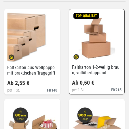
TOP-QUALITÄT
Faltkarton 1-2-wellig brau
Faltkarton aus Wellpappe
n, vollüberlappend
mit praktischen Tragegriff
en
Ab 0,50 €
Ab 2,55 €
per 1 St.
FK215
per 1 St.
FK140