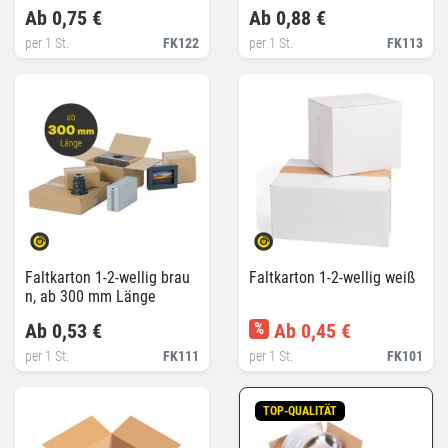
Ab 0,75 €
Ab 0,88 €
per 1 St.
FK122
per 1 St.
FK113
Faltkarton 1-2-wellig brau
Faltkarton 1-2-wellig weiß
n, ab 300 mm Länge
Ab 0,53 €
%
Ab 0,45 €
per 1 St.
FK111
per 1 St.
FK101
TOP-QUALITÄT