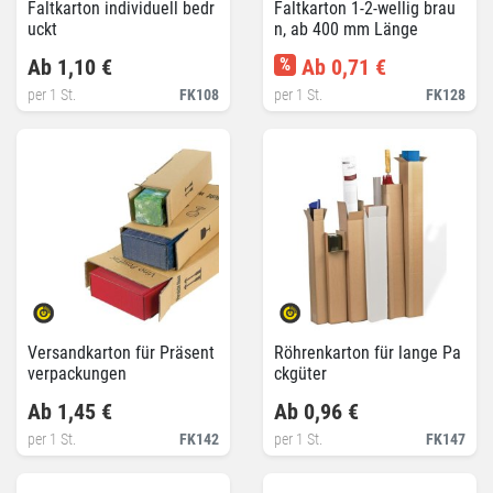
Faltkarton individuell bedr
Faltkarton 1-2-wellig brau
uckt
n, ab 400 mm Länge
Ab 1,10 €
%
Ab 0,71 €
per 1 St.
FK108
per 1 St.
FK128
Versandkarton für Präsent
Röhrenkarton für lange Pa
verpackungen
ckgüter
Ab 1,45 €
Ab 0,96 €
per 1 St.
FK142
per 1 St.
FK147