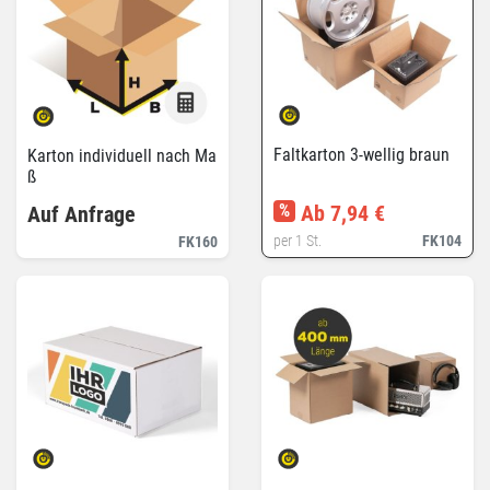
Faltkarton 3-wellig braun
Karton individuell nach Ma
ß
%
Ab 7,94 €
Auf Anfrage
per 1 St.
FK104
FK160