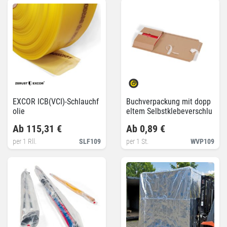
EXCOR ICB(VCI)-Schlauchf
Buchverpackung mit dopp
olie
eltem Selbstklebeverschlu
ss
Ab 115,31 €
Ab 0,89 €
per 1 Rll.
SLF109
per 1 St.
WVP109