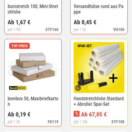
bonistretch 100, Mini-Stret
Versandhülse rund aus Pa
chfolie
ppe
Ab 1,67 €
Ab 0,45 €
per 1 Rll.
STF166
per 1 St.
VH100
TOP-PREIS
SPAR-SET
bonibox 50, Maxibriefkarto
Handstretchfolie Standard
n
+ Abroller Spar-Set
Ab 0,19 €
%
Ab 67,05 €
per 1 St.
FK119
per 1 Set
STF108