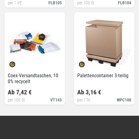
per 1 VE
FLB105
per 100 St.
FLB104
Coex-Versandtaschen, 10
Palettencontainer 3-teilig
0% recycelt
Ab 7,42 €
Ab 3,16 €
per 100 St.
VT143
per 1 St.
WPC108