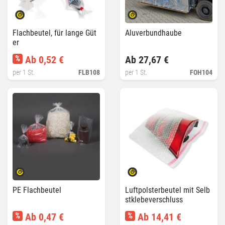
Flachbeutel, für lange Güt
Aluverbundhaube
er
%
Ab 0,52 €
Ab 27,67 €
per 1 St.
FLB108
per 1 St.
FOH104
PE Flachbeutel
Luftpolsterbeutel mit Selb
stklebeverschluss
%
Ab 0,47 €
%
Ab 14,41 €