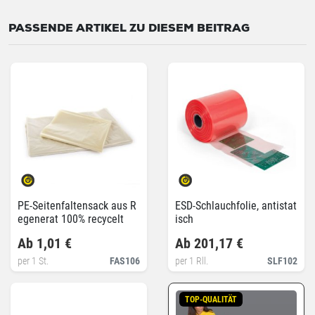
PASSENDE ARTIKEL ZU DIESEM BEITRAG
PE-Seitenfaltensack aus R
ESD-Schlauchfolie, antistat
egenerat 100% recycelt
isch
Ab 1,01 €
Ab 201,17 €
per 1 St.
FAS106
per 1 Rll.
SLF102
TOP-QUALITÄT