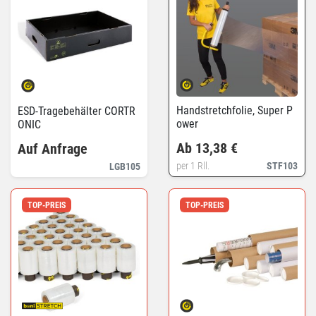
Handstretchfolie, Super P
ESD-Tragebehälter CORTR
ower
ONIC
Ab 13,38 €
Auf Anfrage
per 1 Rll.
STF103
LGB105
TOP-PREIS
TOP-PREIS