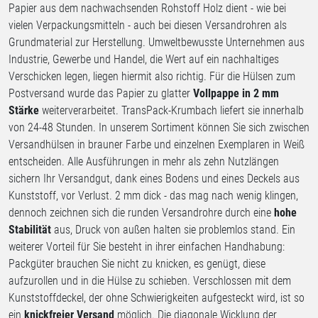
Papier aus dem nachwachsenden Rohstoff Holz dient - wie bei
vielen Verpackungsmitteln - auch bei diesen Versandrohren als
Grundmaterial zur Herstellung. Umweltbewusste Unternehmen aus
Industrie, Gewerbe und Handel, die Wert auf ein nachhaltiges
Verschicken legen, liegen hiermit also richtig. Für die Hülsen zum
Postversand wurde das Papier zu glatter
Vollpappe in 2 mm
Stärke
weiterverarbeitet. TransPack-Krumbach liefert sie innerhalb
von 24-48 Stunden. In unserem Sortiment können Sie sich zwischen
Versandhülsen in brauner Farbe und einzelnen Exemplaren in Weiß
entscheiden. Alle Ausführungen in mehr als zehn Nutzlängen
sichern Ihr Versandgut, dank eines Bodens und eines Deckels aus
Kunststoff, vor Verlust. 2 mm dick - das mag nach wenig klingen,
dennoch zeichnen sich die runden Versandrohre durch eine
hohe
Stabilität
aus, Druck von außen halten sie problemlos stand. Ein
weiterer Vorteil für Sie besteht in ihrer einfachen Handhabung:
Packgüter brauchen Sie nicht zu knicken, es genügt, diese
aufzurollen und in die Hülse zu schieben. Verschlossen mit dem
Kunststoffdeckel, der ohne Schwierigkeiten aufgesteckt wird, ist so
ein
knickfreier Versand
möglich. Die diagonale Wicklung der