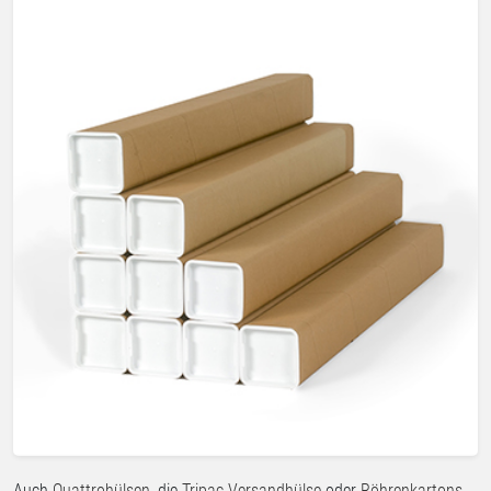
Auch
Quattrohülsen
, die
Tripac Versandhülse
oder
Röhrenkartons