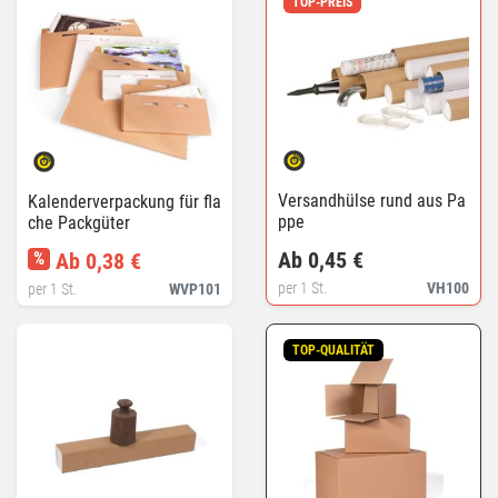
TOP-PREIS
Versandhülse rund aus Pa
Kalenderverpackung für fla
ppe
che Packgüter
Ab 0,45 €
%
Ab 0,38 €
per 1 St.
VH100
per 1 St.
WVP101
TOP-QUALITÄT