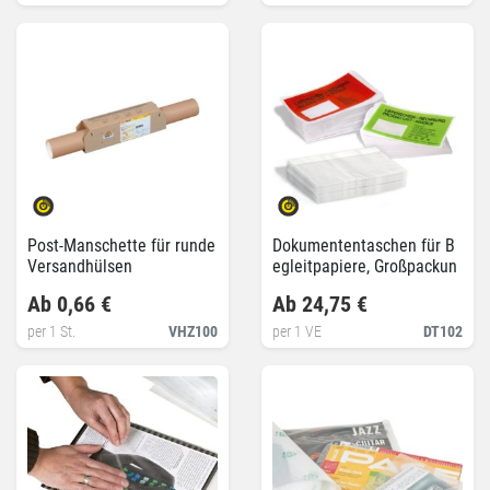
Post-Manschette für runde
Dokumententaschen für B
Versandhülsen
egleitpapiere, Großpackun
g
Ab 0,66 €
Ab 24,75 €
per 1 St.
VHZ100
per 1 VE
DT102