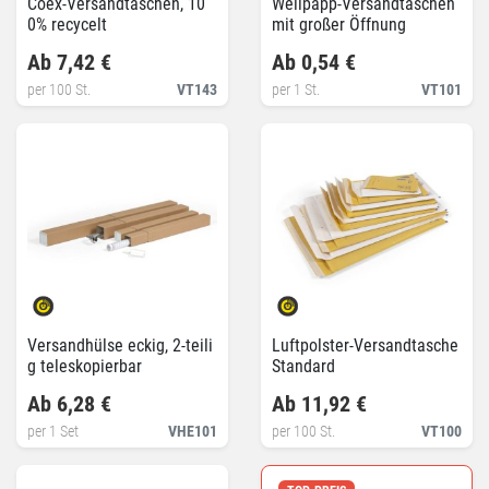
Coex-Versandtaschen, 10
Wellpapp-Versandtaschen
0% recycelt
mit großer Öffnung
Ab 7,42 €
Ab 0,54 €
per 100 St.
VT143
per 1 St.
VT101
Versandhülse eckig, 2-teili
Luftpolster-Versandtasche
g teleskopierbar
Standard
Ab 6,28 €
Ab 11,92 €
per 1 Set
VHE101
per 100 St.
VT100