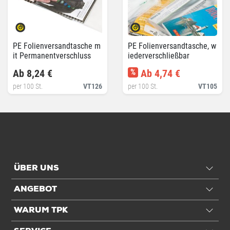
PE Folienversandtasche m
PE Folienversandtasche, w
it Permanentverschluss
iederverschließbar
Ab 8,24 €
%
Ab 4,74 €
per 100 St.
VT126
per 100 St.
VT105
ÜBER UNS
ANGEBOT
WARUM TPK