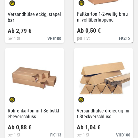
Faltkarton 1-2-wellig brau
Versandhülse eckig, stapel
n, vollüberlappend
bar
Ab 0,50 €
Ab 2,79 €
per 1 St.
FK215
per 1 St.
VHE100
Röhrenkarton mit Selbstkl
Versandhülse dreieckig mi
ebeverschluss
t Steckverschluss
Ab 0,88 €
Ab 1,04 €
per 1 St.
FK113
per 1 St.
VHD100