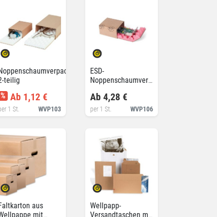
Noppenschaumverpackung,
ESD-
2-teilig
Noppenschaumverpackung,
antistatisch und
%
Ab 1,12 €
Ab 4,28 €
leitfähig
per 1 St.
WVP103
per 1 St.
WVP106
Faltkarton aus
Wellpapp-
Wellpappe mit
Versandtaschen mit