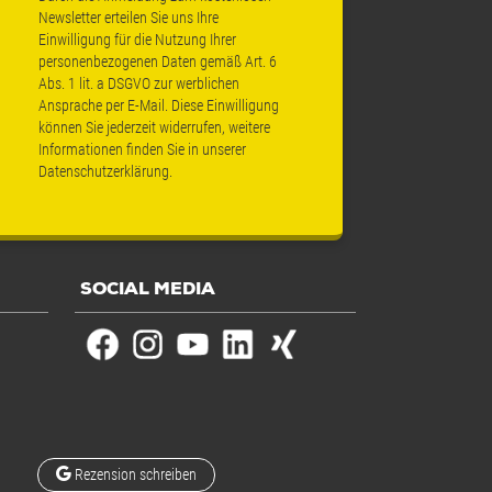
Newsletter erteilen Sie uns Ihre
Einwilligung für die Nutzung Ihrer
personenbezogenen Daten gemäß Art. 6
Abs. 1 lit. a DSGVO zur werblichen
Ansprache per E-Mail. Diese Einwilligung
können Sie jederzeit widerrufen, weitere
Informationen finden Sie in unserer
Datenschutzerklärung
.
SOCIAL MEDIA
Rezension schreiben