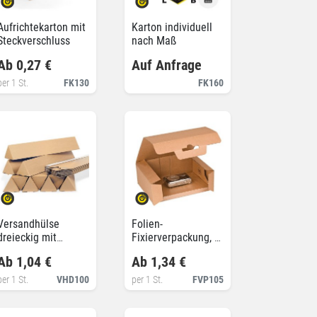
Aufrichtekarton mit
Karton individuell
Steckverschluss
nach Maß
Ab 0,27 €
Auf Anfrage
per 1 St.
FK130
FK160
Versandhülse
Folien-
dreieckig mit
Fixierverpackung, 1-
Steckverschluss
teilig
Ab 1,04 €
Ab 1,34 €
per 1 St.
VHD100
per 1 St.
FVP105