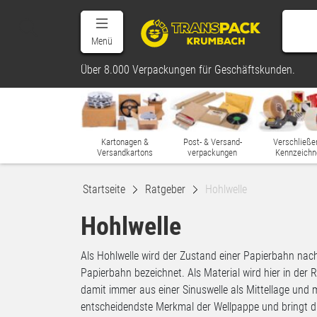
Menü
Über 8.000 Verpackungen für Geschäftskunden.
Kartonagen &
Post- & Versand-
Verschließe
Versandkartons
verpackungen
Kennzeichn
Startseite
Ratgeber
Hohlwelle
Hohlwelle
Als Hohlwelle wird der Zustand einer Papierbahn nach
Papierbahn bezeichnet. Als Material wird hier in der 
damit immer aus einer Sinuswelle als Mittellage und m
entscheidendste Merkmal der Wellpappe und bringt die