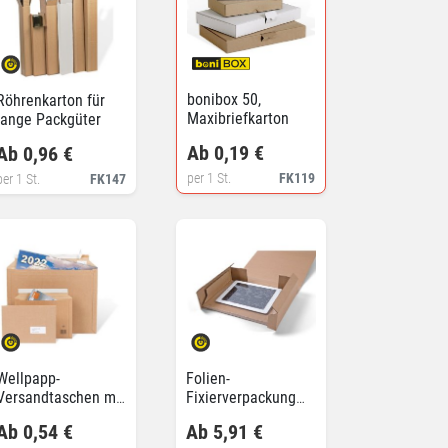
bonibox 50,
Röhrenkarton für
Maxibriefkarton
lange Packgüter
Ab 0,19 €
Ab 0,96 €
per 1 St.
FK119
per 1 St.
FK147
Wellpapp-
Folien-
Versandtaschen mit
Fixierverpackung
großer Öffnung
für Tablet und
Ab 0,54 €
Ab 5,91 €
Smartphone,