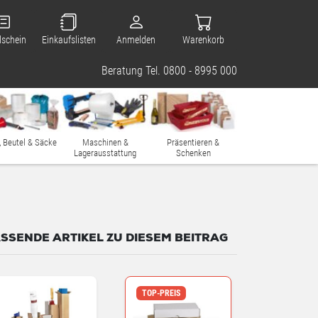
lschein
Einkaufslisten
Anmelden
Warenkorb
Beratung Tel. 0800 - 8995 000
, Beutel & Säcke
Maschinen &
Präsentieren &
Lagerausstattung
Schenken
SSENDE ARTIKEL ZU DIESEM BEITRAG
TOP-PREIS