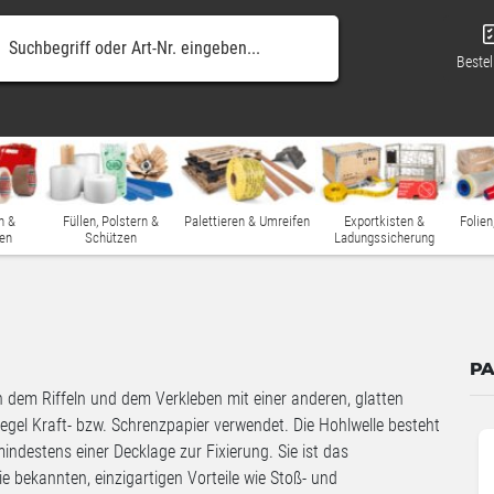
Bestel
n &
Füllen, Polstern &
Palettieren & Umreifen
Exportkisten &
Folien
en
Schützen
Ladungssicherung
PA
 dem Riffeln und dem Verkleben mit einer anderen, glatten
Regel Kraft- bzw. Schrenzpapier verwendet. Die Hohlwelle besteht
indestens einer Decklage zur Fixierung. Sie ist das
 bekannten, einzigartigen Vorteile wie Stoß- und