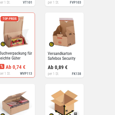
Tabletver...
per 1 St.
VT101
per 1 St.
FVP103
TOP-PREIS
Buchverpackung für
Versandkarton
leichte Güter
Safebox Security
%
Ab 0,74 €
Ab 0,89 €
per 1 St.
WVP113
per 1 St.
FK138