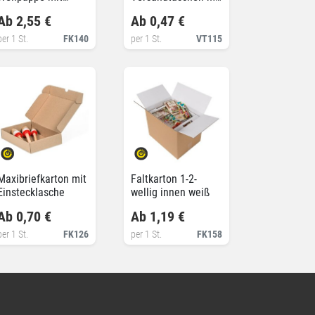
praktischen
Selbstklebeverschluss
Ab 2,55 €
Ab 0,47 €
Tragegriffen
per 1 St.
FK140
per 1 St.
VT115
Maxibriefkarton mit
Faltkarton 1-2-
Einstecklasche
wellig innen weiß
Ab 0,70 €
Ab 1,19 €
per 1 St.
FK126
per 1 St.
FK158