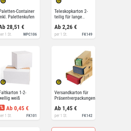
Paletten-Container
Teleskopkarton 2-
inkl. Palettenkufen
teilig für lange
Packgüter
Ab 28,51 €
Ab 2,26 €
per 1 St.
WPC106
per 1 St.
FK149
Faltkarton 1-2-
Versandkarton für
wellig weiß
Präsentverpackungen
%
Ab 0,45 €
Ab 1,45 €
per 1 St.
FK101
per 1 St.
FK142