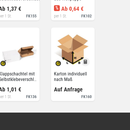
Ab 1,37 €
%
Ab 0,64 €
per 1 St.
FK155
per 1 St.
FK102
Klappschachtel mit
Karton individuell
Selbstklebeverschluss
nach Maß
und Aufreißfaden
Ab 1,01 €
Auf Anfrage
per 1 St.
FK136
FK160