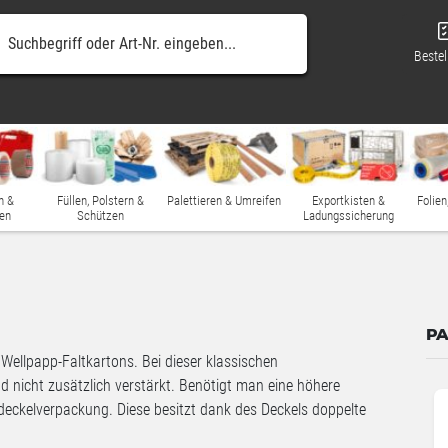
Bestel
n &
Füllen, Polstern &
Palettieren & Umreifen
Exportkisten &
Folien
en
Schützen
Ladungssicherung
PA
 Wellpapp-Faltkartons. Bei dieser klassischen
 nicht zusätzlich verstärkt. Benötigt man eine höhere
lpdeckelverpackung. Diese besitzt dank des Deckels doppelte