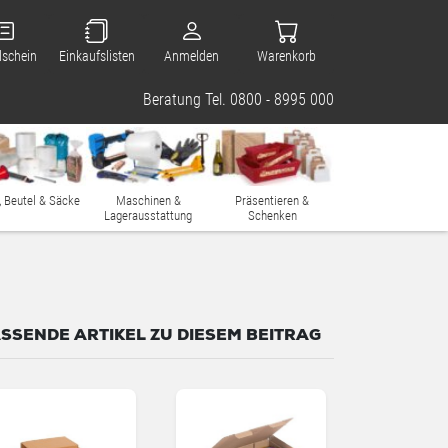
lschein
Einkaufslisten
Anmelden
Warenkorb
Beratung Tel. 0800 - 8995 000
, Beutel & Säcke
Maschinen &
Präsentieren &
Lagerausstattung
Schenken
SSENDE ARTIKEL ZU DIESEM BEITRAG