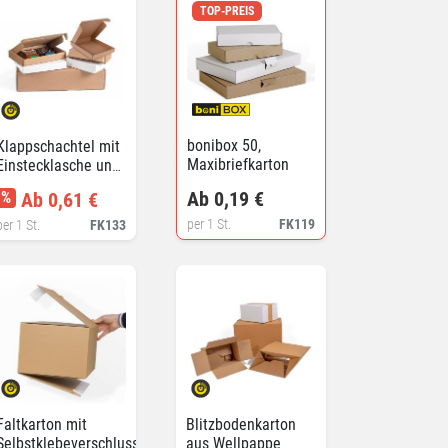
TOP-PREIS
bonibox 50,
Klappschachtel mit
Maxibriefkarton
Einstecklasche und
Seitenklappen
Ab 0,19 €
%
Ab 0,61 €
per 1 St.
FK119
per 1 St.
FK133
Faltkarton mit
Blitzbodenkarton
Selbstklebeverschluss
aus Wellpappe