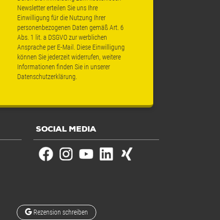
Newsletter erteilen Sie uns Ihre
Einwilligung für die Nutzung Ihrer
personenbezogenen Daten gemäß Art. 6
Abs. 1 lit. a DSGVO zur werblichen
Ansprache per E-Mail. Diese Einwilligung
können Sie jederzeit widerrufen, weitere
Informationen finden Sie in unserer
Datenschutzerklärung
.
SOCIAL MEDIA
Rezension schreiben