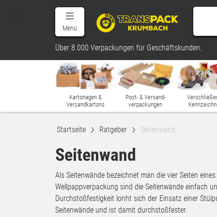
Menü
Über 8.000 Verpackungen für Geschäftskunden.
Kartonagen &
Post- & Versand-
Verschließe
Versandkartons
verpackungen
Kennzeichn
Startseite
Ratgeber
Seitenwand
Seitenwand
Als Seitenwände bezeichnet man die vier Seiten eines
Wellpappverpackung sind die Seitenwände einfach und
Durchstoßfestigkeit lonht sich der Einsatz einer Stü
Seitenwände und ist damit durchstoßfester.