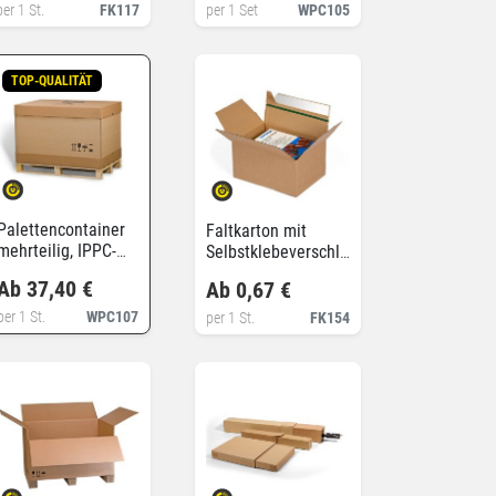
per 1 St.
FK117
per 1 Set
WPC105
TOP-QUALITÄT
Palettencontainer
Faltkarton mit
mehrteilig, IPPC-
Selbstklebeverschluss
konform
und
Ab 37,40 €
Ab 0,67 €
Automatikboden
per 1 St.
WPC107
per 1 St.
FK154