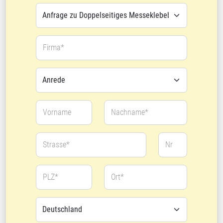
Firma*
Vorname
Nachname*
Strasse*
Nr
PLZ*
Ort*