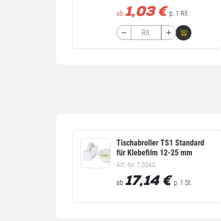
1,03
€
ab
p. 1 Rll.
Tischabroller TS1 Standard
für Klebefilm 12-25 mm
Art.-Nr. 7.0040
17,14
€
ab
p. 1 St.