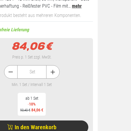
uerhaftung - Reißfester PVC - Film mit…
mehr
Produkt besteht aus mehreren Komponenten.
freie Lieferung
84,06
€
Preis p. 1 Set zzgl. MwSt.
Set
Min. 1 Set / Intervall 1 Set
ab 1 Set
-
10%
84,06 €
93,40 €
In den Warenkorb