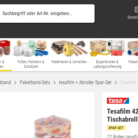
Bestel
n &
Füllen, Polstern &
Palettieren & Umreifen
Exportkisten &
Folien
en
Schützen
Ladungssicherung
tband
Paketband-Sets
tesafilm + Abroller Spar-Set
Tesafilm
Tesafilm 4
Tischabroll
SPAR-SET
12 Rollen tesafi