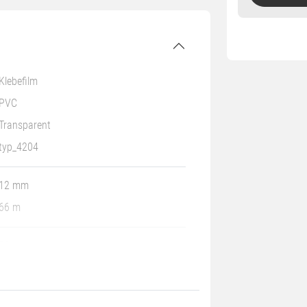
Klebefilm
PVC
Transparent
typ_4204
12 mm
66 m
52 µm
Naturkautschuk
75 %