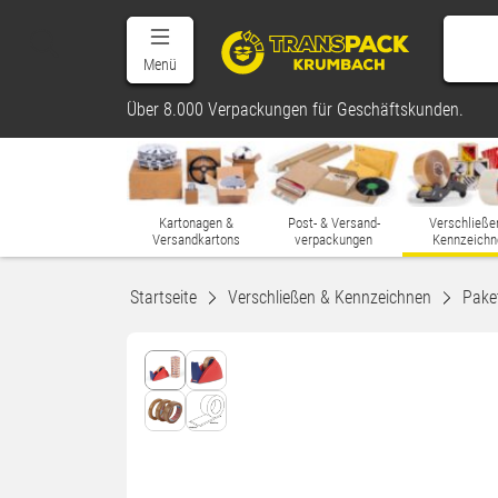
Menü
Über 8.000 Verpackungen für Geschäftskunden.
Kartonagen &
Post- & Versand-
Verschließe
Versandkartons
verpackungen
Kennzeichn
Startseite
Verschließen & Kennzeichnen
Pake