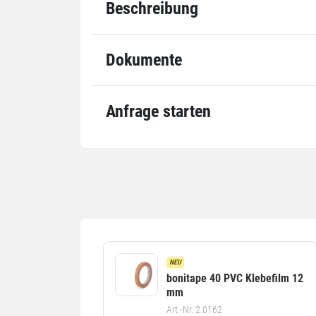
Beschreibung
Einheiten
Einheiten
Dokumente
Komponenten
Set-Inhalt
Set-Komponenten
Anfrage starten
12 Rolle Tesafilm 4204 12 mm
1 Stück Tischabroller tesa 57
Alle Angaben ohne Gewähr, Druckfehler vorbehalten.
NEU
bonitape 40 PVC Klebefilm 12
mm
Art.-Nr. 2.0162