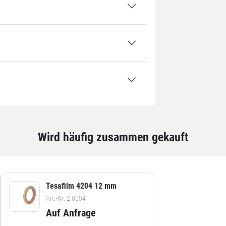
Set: 1 Set / 2,62 kg
12 Rollen + 1 Tischabroller
422 Easy Cut für Klebefilm 12-25 mm
Wird häufig zusammen gekauft
Tesafilm 4204 12 mm
Art.-Nr. 2.0094
Auf Anfrage