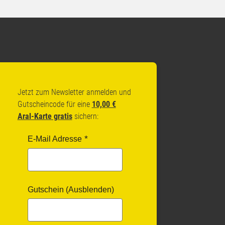
Jetzt zum Newsletter anmelden und
Gutscheincode für eine
10,00 €
Aral-Karte gratis
sichern:
E-Mail Adresse
Gutschein (Ausblenden)