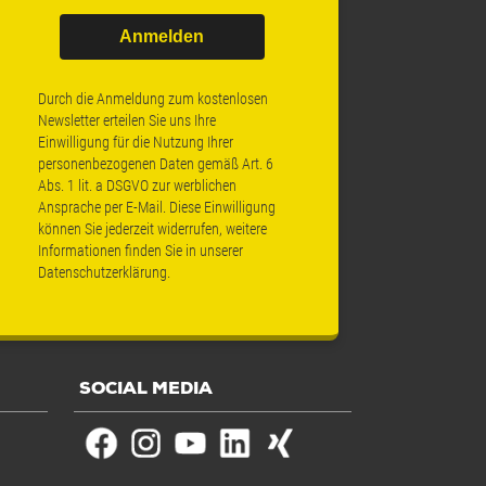
Anmelden
Durch die Anmeldung zum kostenlosen
Newsletter erteilen Sie uns Ihre
Einwilligung für die Nutzung Ihrer
personenbezogenen Daten gemäß Art. 6
Abs. 1 lit. a DSGVO zur werblichen
Ansprache per E-Mail. Diese Einwilligung
können Sie jederzeit widerrufen, weitere
Informationen finden Sie in unserer
Datenschutzerklärung
.
SOCIAL MEDIA