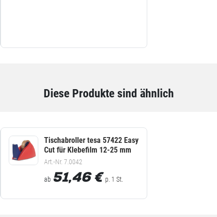
Diese Produkte sind ähnlich
Tischabroller tesa 57422 Easy
Cut für Klebefilm 12-25 mm
Art.-Nr. 7.0042
51,46
€
ab
p. 1 St.