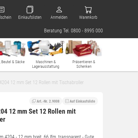
lschein
Einkaufslisten
Anmelden
Warenkorb
Beratung Tel. 0800 - 8995 000
, Beutel & Säcke
Maschinen &
Präsentieren &
Lagerausstattung
Schenken
 4204 12 mm Set 12 Rollen mit Tischabroller
Art.-Nr. 2.9008
Auf Einkaufsliste
204 12 mm Set 12 Rollen mit
er
lm 4204 - 12 mm breit, 66 lfm, transparent - Gute