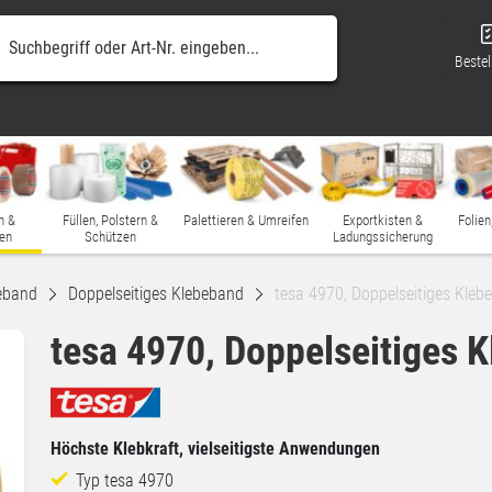
Bestel
n &
Füllen, Polstern &
Palettieren & Umreifen
Exportkisten &
Folien
en
Schützen
Ladungssicherung
eband
Doppelseitiges Klebeband
tesa 4970, Doppelseitiges Kleb
tesa 4970, Doppelseitiges 
Höchste Klebkraft, vielseitigste Anwendungen
Typ tesa 4970