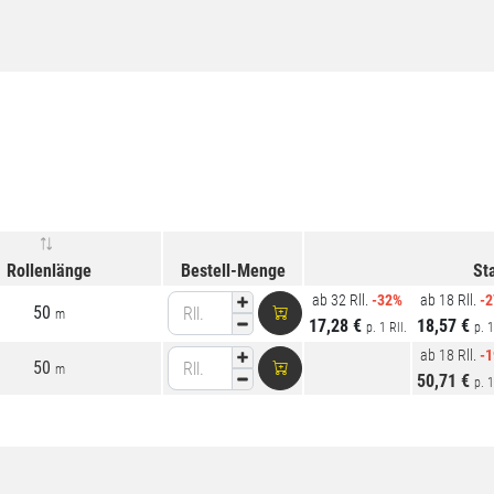
Rollenlänge
Bestell-Menge
St
ab 32 Rll.
-32%
ab 18 Rll.
-
50
Rll.
m
17,28 €
18,57 €
p. 1 Rll.
p. 1
ab 18 Rll.
-
50
Rll.
m
50,71 €
p. 1