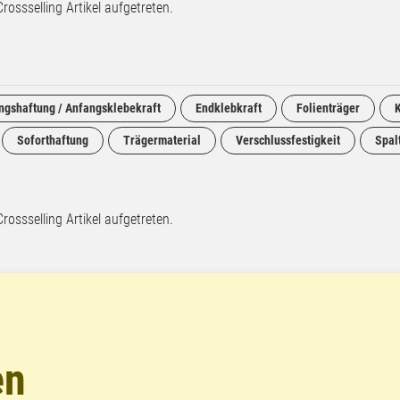
Crossselling Artikel aufgetreten.
ngshaftung / Anfangsklebekraft
Endklebkraft
Folienträger
Soforthaftung
Trägermaterial
Verschlussfestigkeit
Spal
Crossselling Artikel aufgetreten.
en