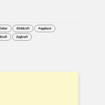
Kleber
Klebkraft
Pappkern
tkraft
Zugkraft