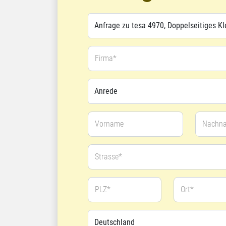
Firma*
Vorname
Nachn
Strasse*
PLZ*
Ort*