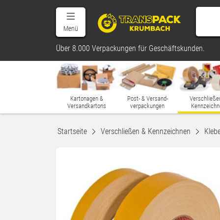
Menü
Über 8.000 Verpackungen für Geschäftskunden.
Kartonagen &
Post- & Versand-
Verschließe
Versandkartons
verpackungen
Kennzeichn
Startseite
Verschließen & Kennzeichnen
Kleb