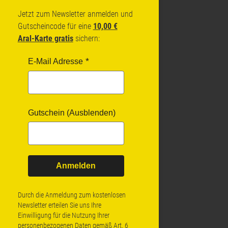
Jetzt zum Newsletter anmelden und
Gutscheincode für eine
10,00 €
Aral-Karte gratis
sichern:
E-Mail Adresse
Gutschein (Ausblenden)
Anmelden
Durch die Anmeldung zum kostenlosen
Newsletter erteilen Sie uns Ihre
Einwilligung für die Nutzung Ihrer
personenbezogenen Daten gemäß Art. 6