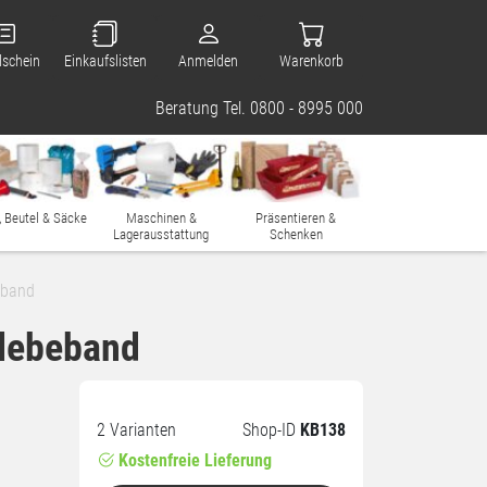
lschein
Einkaufslisten
Anmelden
Warenkorb
Beratung Tel. 0800 - 8995 000
, Beutel & Säcke
Maschinen &
Präsentieren &
Lagerausstattung
Schenken
eband
Klebeband
2 Varianten
Shop-ID
KB138
Kostenfreie Lieferung