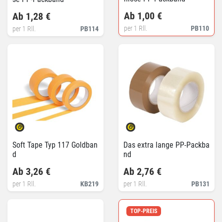
Ab 1,00 €
Ab 1,28 €
per 1 Rll.
PB110
per 1 Rll.
PB114
Soft Tape Typ 117 Goldban
Das extra lange PP-Packba
d
nd
Ab 3,26 €
Ab 2,76 €
per 1 Rll.
KB219
per 1 Rll.
PB131
TOP-PREIS