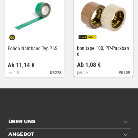
bonitape 100, PP-Packban
Folien-Nahtband Typ 765
d
Ab 1,08 €
Ab 11,14 €
per 1 Rll.
PB109
per 1 Rll.
KB228
ÜBER UNS
ANGEBOT