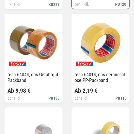
per 1 Rll.
PB120
per 1 Rll.
KB227
tesa 64044, das Gefahrgut-
tesa 64014, das geräuschl
Packband
ose PP-Packband
Ab 9,98 €
Ab 2,19 €
per 1 Rll.
PB138
per 1 Rll.
PB113