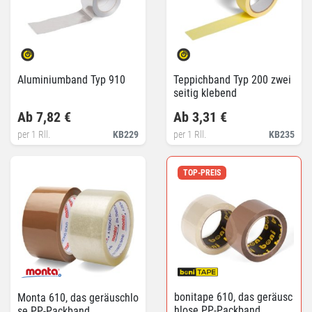
Aluminiumband Typ 910
Teppichband Typ 200 zwei
seitig klebend
Ab 7,82 €
Ab 3,31 €
per 1 Rll.
KB229
per 1 Rll.
KB235
TOP-PREIS
bonitape 610, das geräusc
Monta 610, das geräuschlo
hlose PP-Packband
se PP-Packband