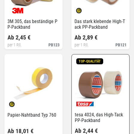
3M 305, das beständige P
Das stark klebende High-T
P-Packband
ack PP-Packband
Ab 2,45 €
Ab 2,89 €
per 1 Rll.
PB123
per 1 Rll.
PB121
TOP-QUALITÄT
tesa 4024, das High-Tack
Papier-Nahtband Typ 760
PP-Packband
Ab 2,44 €
Ab 18,01 €