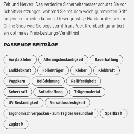
Zeit und Nerven. Das verdeckte Sicherheitsmesser schützt Sie vor
Schnittverletzungen, während Sie mit dem weich gummierten Griff
angenehm arbeiten können. Dieser günstige Handabroller hier im
Online-Shop wird Sie begeistern! TransPack-Krumbach garantiert
ein optimales Preis-Leistungs-Verhältnis!
PASSENDE BEITRÄGE
Acrylatkleber
Alterungsbeständigkeit
Dauerhaftung
Endklebkraft
Folienträger
Kleber
Klebkraft
Pappkern
Reißdehnung
Reißfestigkeit
Scherkraft
Soforthaftung
Trägermaterial
UV-Beständigkeit
Verschlussfestigkeit
Ergonomisch verpacken - Zum Tag der Gesundheit
Spaltkraft
Zugkraft