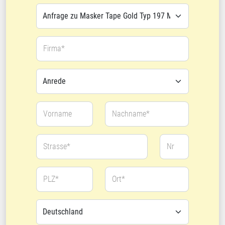
Firma*
Vorname
Nachname*
Strasse*
Nr
PLZ*
Ort*