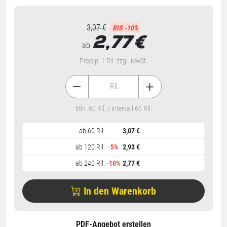
3,07 €
BIS -10%
2,77
€
ab
Preis p. 1 Rll. zzgl. MwSt.
Rll.
Min. 60 Rll. / Intervall 60 Rll.
ab 60 Rll.
3,07 €
ab 120 Rll.
-
5%
2,93 €
ab 240 Rll.
-
10%
2,77 €
In den Warenkorb
PDF-Angebot erstellen