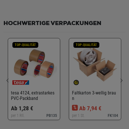
HOCHWERTIGE VERPACKUNGEN
TOP-QUALITÄT
TOP-QUALITÄT
tesa 4124, extrastarkes
Faltkarton 3-wellig brau
PVC-Packband
n
Ab 1,28 €
%
Ab 7,94 €
per 1 Rll.
PB135
per 1 St.
FK104