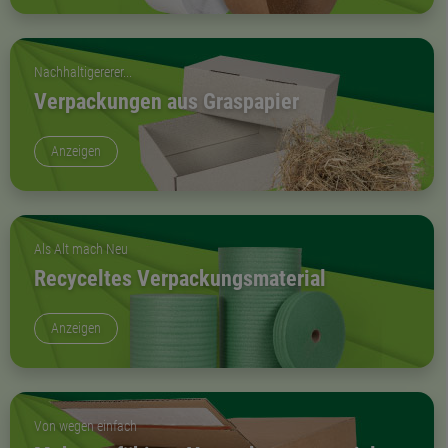
Nachhaltigererer...
Verpackungen aus Graspapier
Anzeigen
Als Alt mach Neu
Recyceltes Verpackungsmaterial
Anzeigen
Von wegen einfach