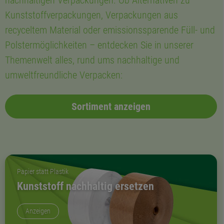
Kunststoffverpackungen, Verpackungen aus
recyceltem Material oder emissionssparende Füll- und
Polstermöglichkeiten – entdecken Sie in unserer
Themenwelt alles, rund ums nachhaltige und
umweltfreundliche Verpacken:
Sortiment anzeigen
Papier statt Plastik
Kunststoff nachhaltig ersetzen
Anzeigen