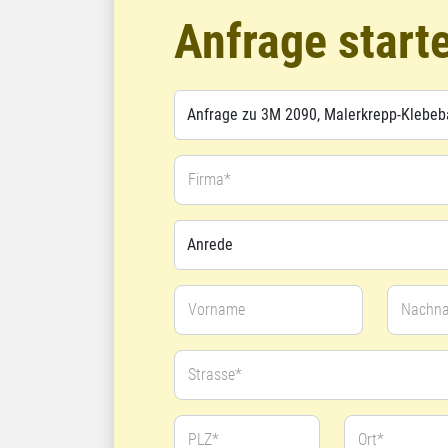
Anfrage start
Firma*
Vorname
Nachn
Strasse*
PLZ*
Ort*