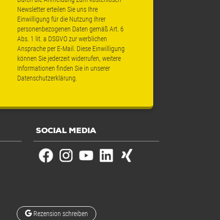
Newsletter erteilen Sie uns Ihre
Einwilligung für die Nutzung Ihrer
personenbezogenen Daten gemäß Art. 6
Abs. 1 lit. a DSGVO zur werblichen
Ansprache per E-Mail. Diese Einwilligung
können Sie jederzeit widerrufen, weitere
Informationen finden Sie in unserer
Datenschutzerklärung
.
SOCIAL MEDIA
Rezension schreiben