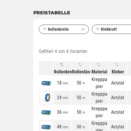
PREISTABELLE
Rollenbreite
Klebkraft
Gefiltert
4
von 4 Varianten
Rollenbreite
Rollenlänge
Material
Kleber
Krepppa
18
50
Acrylat
mm
m
pier
Krepppa
24
50
Acrylat
mm
m
pier
Krepppa
36
50
Acrylat
mm
m
pier
Krepppa
48
50
Acrylat
mm
m
pier