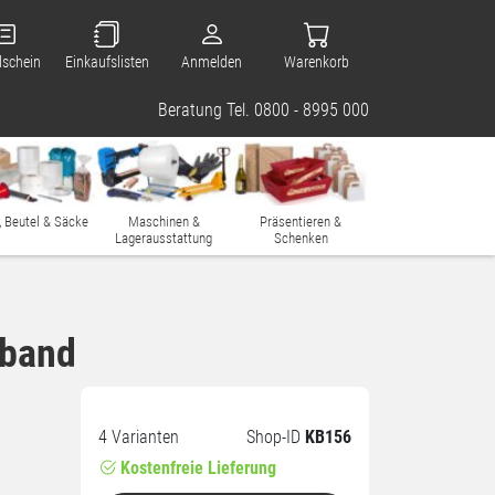
lschein
Einkaufslisten
Anmelden
Warenkorb
Beratung Tel. 0800 - 8995 000
, Beutel & Säcke
Maschinen &
Präsentieren &
Lagerausstattung
Schenken
eband
4 Varianten
Shop-ID
KB156
Kostenfreie Lieferung