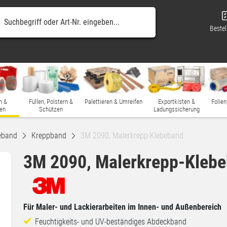
Bestel
n &
Füllen, Polstern &
Palettieren & Umreifen
Exportkisten &
Folien
en
Schützen
Ladungssicherung
eband
Kreppband
3M 2090, Malerkrepp-Klebeband
3M 2090, Malerkrepp-Kleb
Für Maler- und Lackierarbeiten im Innen- und Außenbereich
Feuchtigkeits- und UV-beständiges Abdeckband