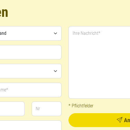
en
Ihre Nachricht*
ame*
* Pflichtfelder
Nr
An