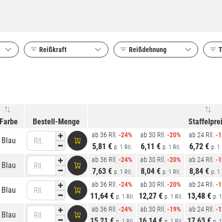
Reißkraft
Reißdehnung
T
Farbe
Bestell-Menge
Staffelpre
ab 36 Rll.
-24%
ab 30 Rll.
-20%
ab 24 Rll.
-
Blau
Rll.
5,81 €
6,11 €
6,72 €
p. 1 Rll.
p. 1 Rll.
p. 1 
ab 36 Rll.
-24%
ab 30 Rll.
-20%
ab 24 Rll.
-
Blau
Rll.
7,63 €
8,04 €
8,84 €
p. 1 Rll.
p. 1 Rll.
p. 1 
ab 36 Rll.
-24%
ab 30 Rll.
-20%
ab 24 Rll.
-
Blau
Rll.
11,64 €
12,27 €
13,48 €
p. 1 Rll.
p. 1 Rll.
p. 1
ab 36 Rll.
-24%
ab 30 Rll.
-19%
ab 24 Rll.
-
Blau
Rll.
15,21 €
16,14 €
17,63 €
p. 1 Rll.
p. 1 Rll.
p. 1