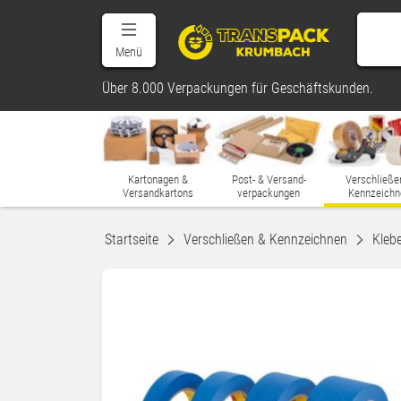
Menü
Über 8.000 Verpackungen für Geschäftskunden.
Kartonagen &
Post- & Versand-
Verschließe
Versandkartons
verpackungen
Kennzeichn
Startseite
Verschließen & Kennzeichnen
Kleb