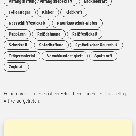
Anfangshaftung / Anfangsklebekraft
Endklebkraft
Folienträger
Kleber
Klebkraft
Nassschlifffestigkeit
Naturkautschuk-Kleber
Pappkern
Reißdehnung
Reißfestigkeit
Scherkraft
Soforthaftung
Synthetischer Kautschuk
Trägermaterial
Verschlussfestigkeit
Spaltkraft
Zugkraft
Es tut uns leid, aber es ist ein Fehler beim Laden der Crossselling
Artikel aufgetreten.