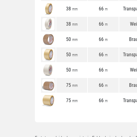
38
66
Transp
mm
m
38
66
We
mm
m
50
66
Bra
mm
m
50
66
Transp
mm
m
50
66
We
mm
m
75
66
Bra
mm
m
75
66
Transp
mm
m