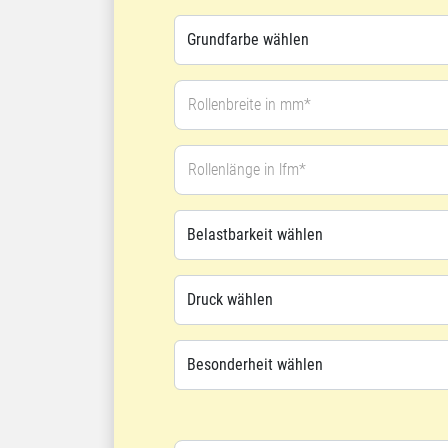
Rollenbreite in mm*
Rollenlänge in lfm*