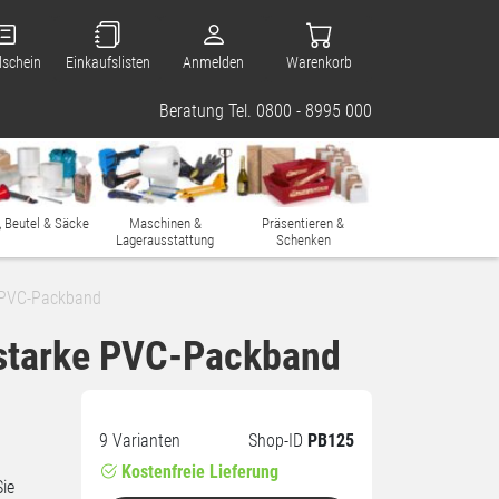
lschein
Einkaufslisten
Anmelden
Warenkorb
Beratung Tel. 0800 - 8995 000
, Beutel & Säcke
Maschinen &
Präsentieren &
Lagerausstattung
Schenken
e PVC-Packband
 starke PVC-Packband
9 Varianten
Shop-ID
PB125
Kostenfreie Lieferung
ie