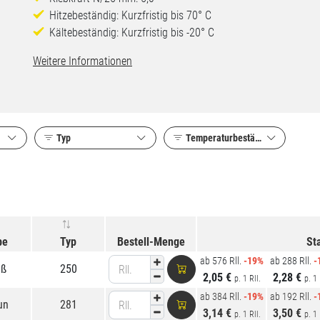
Hitzebeständig: Kurzfristig bis 70° C
Kältebeständig: Kurzfristig bis -20° C
Weitere Informationen
Typ
Temperaturbeständigkeit
be
Typ
Bestell-Menge
St
ab 576 Rll.
-19%
ab 288 Rll.
-
iß
250
Rll.
2,05 €
2,28 €
p. 1 Rll.
p. 1 
ab 384 Rll.
-19%
ab 192 Rll.
-
un
281
Rll.
3,14 €
3,50 €
p. 1 Rll.
p. 1 