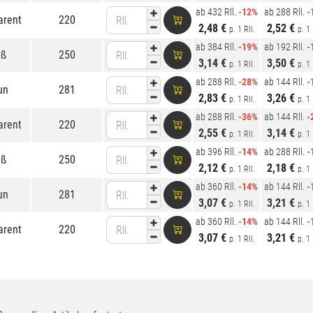
ab 432 Rll.
-12%
ab 288 Rll.
-
arent
220
Rll.
2,48 €
2,52 €
p. 1 Rll.
p. 1 
ab 384 Rll.
-19%
ab 192 Rll.
-
iß
250
Rll.
3,14 €
3,50 €
p. 1 Rll.
p. 1 
ab 288 Rll.
-28%
ab 144 Rll.
-
un
281
Rll.
2,83 €
3,26 €
p. 1 Rll.
p. 1 
ab 288 Rll.
-36%
ab 144 Rll.
-
arent
220
Rll.
2,55 €
3,14 €
p. 1 Rll.
p. 1 
ab 396 Rll.
-14%
ab 288 Rll.
-
iß
250
Rll.
2,12 €
2,18 €
p. 1 Rll.
p. 1 
ab 360 Rll.
-14%
ab 144 Rll.
-
un
281
Rll.
3,07 €
3,21 €
p. 1 Rll.
p. 1 
ab 360 Rll.
-14%
ab 144 Rll.
-
arent
220
Rll.
3,07 €
3,21 €
p. 1 Rll.
p. 1 