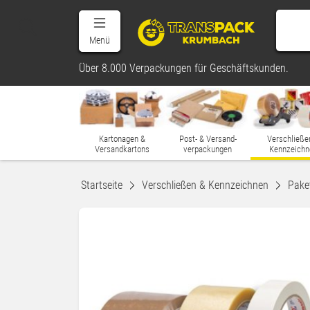
Menü
Über 8.000 Verpackungen für Geschäftskunden.
Kartonagen &
Post- & Versand-
Verschließe
Versandkartons
verpackungen
Kennzeichn
Startseite
Verschließen & Kennzeichnen
Pake