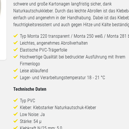
schwere und große Kartonagen langfristig sicher, dank
Naturkautschukkleber. Durch das leichte Abrollen ist das Klebe
einfach und angenehm in der Handhabung. Dabei ist das Klebe
feuchtigkeitsresistent und auch gegen Hitze und Kälte beständi
Typ Monta 220 transparent / Monta 250 weiß / Monta 281 
Leichtes, angenehmes Abrollverhalten
Elastische PVC-Trägerfolie
Hochwertige Qualität bei bedruckter Ausführung mit Ihrem
Firmenlogo
Leise ablaufend
Lager- und Verarbeitungstemperatur 18 - 21 °C
Technische Daten
Typ PVC
Kleber: Klebstarker Naturkautschuk-Kleber
Low Noise: Ja
Stärke: 54 µ
Klebkraft N/25 mm: 5,0