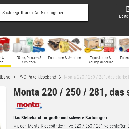
Bestel
n &
Füllen, Polstern &
Palettieren & Umreifen
Exportkisten &
Folien
en
Schützen
Ladungssicherung
tband
PVC Paketklebeband
Monta 220 / 250 / 281, das stark
Monta 220 / 250 / 281, das
Das Klebeband für große und schwere Kartonagen
Mit den Monta Klebebändern Typ 220 / 250 / 281 verschließen S