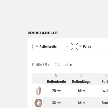
PREISTABELLE
Rollenbreite
Farbe
Gefiltert
9
von 9 Varianten
Rollenbreite
Rollenlänge
Far
25
66
We
mm
m
38
66
Bra
mm
m