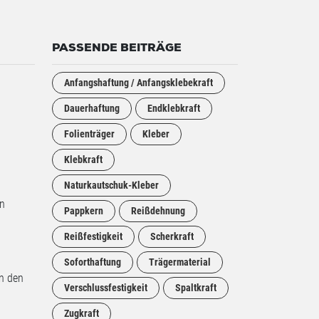
PASSENDE BEITRÄGE
Anfangshaftung / Anfangsklebekraft
Dauerhaftung
Endklebkraft
Folienträger
Kleber
Klebkraft
Naturkautschuk-Kleber
en
Pappkern
Reißdehnung
Reißfestigkeit
Scherkraft
Soforthaftung
Trägermaterial
in den
Verschlussfestigkeit
Spaltkraft
Zugkraft