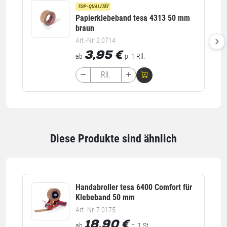
TOP-QUALITÄT
Papierklebeband tesa 4313 50 mm
braun
Art.-Nr. 2.0714
3,95
€
ab
p. 1 Rll.
Diese Produkte sind ähnlich
Handabroller tesa 6400 Comfort für
Klebeband 50 mm
Art.-Nr. 7.0175
18,90
€
ab
p. 1 St.