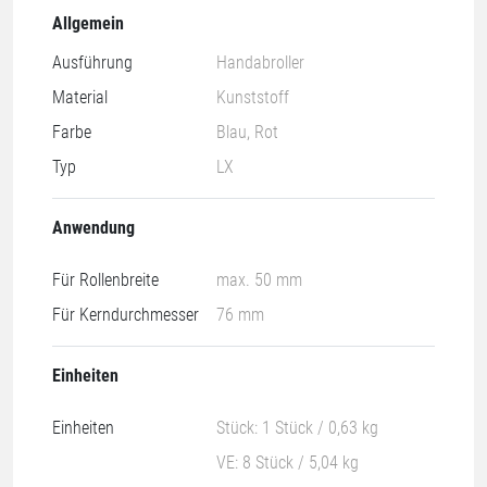
Allgemein
Ausführung
Handabroller
Material
Kunststoff
Farbe
Blau, Rot
Typ
LX
Anwendung
Für Rollenbreite
max. 50 mm
Für Kerndurchmesser
76 mm
Einheiten
Einheiten
Stück: 1 Stück / 0,63 kg
VE: 8 Stück / 5,04 kg