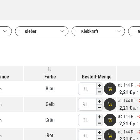
Kleber
Klebkraft
G
länge
Farbe
Bestell-Menge
ab 144 Rll.
-
Blau
Rll.
m
2,21 €
p. 1 
ab 144 Rll.
-
Gelb
Rll.
m
2,21 €
p. 1 
ab 144 Rll.
-
Grün
Rll.
m
2,21 €
p. 1 
ab 144 Rll.
-
Rot
Rll.
m
2,21 €
p. 1 