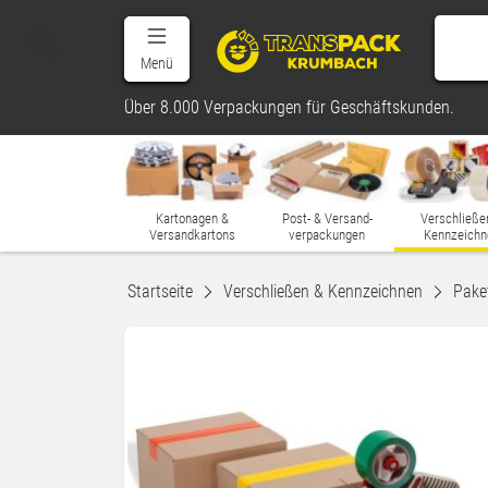
Menü
Über 8.000 Verpackungen für Geschäftskunden.
Kartonagen &
Post- & Versand-
Verschließe
Versandkartons
verpackungen
Kennzeichn
Startseite
Verschließen & Kennzeichnen
Pake