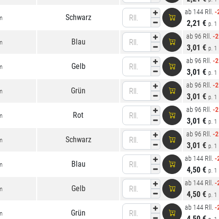
ab 144 Rll.
-
Schwarz
Rll.
m
2,21 €
p. 1 
ab 96 Rll.
-
Blau
Rll.
m
3,01 €
p. 1 
ab 96 Rll.
-
Gelb
Rll.
m
3,01 €
p. 1 
ab 96 Rll.
-
Grün
Rll.
m
3,01 €
p. 1 
ab 96 Rll.
-
Rot
Rll.
m
3,01 €
p. 1 
ab 96 Rll.
-
Schwarz
Rll.
m
3,01 €
p. 1 
ab 144 Rll.
-
Blau
Rll.
m
4,50 €
p. 1 
ab 144 Rll.
-
Gelb
Rll.
m
4,50 €
p. 1 
ab 144 Rll.
-
Grün
Rll.
m
4,50 €