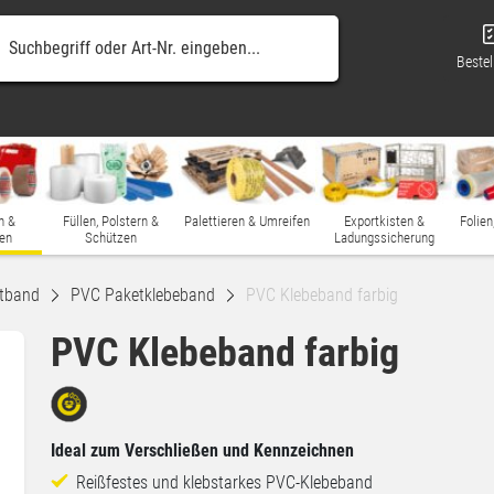
Bestel
n &
Füllen, Polstern &
Palettieren & Umreifen
Exportkisten &
Folien
en
Schützen
Ladungssicherung
tband
PVC Paketklebeband
PVC Klebeband farbig
PVC Klebeband farbig
Ideal zum Verschließen und Kennzeichnen
Reißfestes und klebstarkes PVC-Klebeband