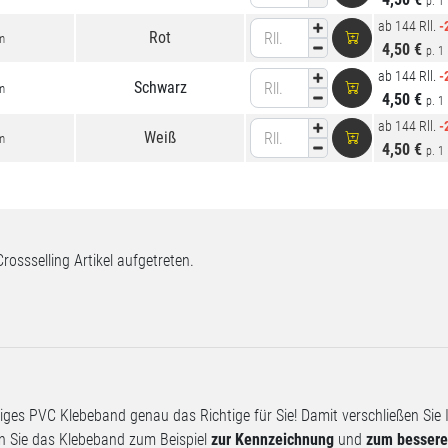
p. 1 
ab 144 Rll.
-
Rot
Rll.
m
4,50 €
p. 1 
ab 144 Rll.
-
Schwarz
Rll.
m
4,50 €
p. 1 
ab 144 Rll.
-
Weiß
Rll.
m
4,50 €
p. 1 
Crossselling Artikel aufgetreten.
biges PVC Klebeband genau das Richtige für Sie! Damit verschließen Sie 
en Sie das Klebeband zum Beispiel
zur Kennzeichnung
und
zum besser