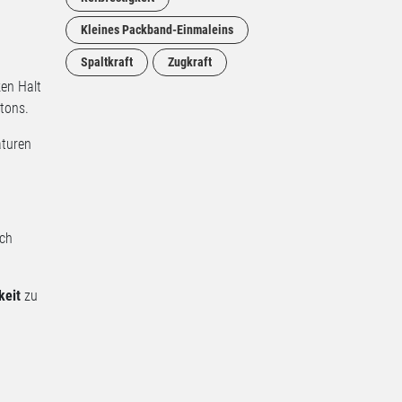
Kleines Packband-Einmaleins
Spaltkraft
Zugkraft
ken Halt
tons.
aturen
ich
keit
zu