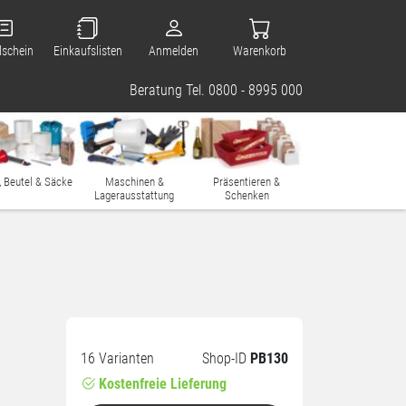
lschein
Einkaufslisten
Anmelden
Warenkorb
Beratung Tel. 0800 - 8995 000
, Beutel & Säcke
Maschinen &
Präsentieren &
Lagerausstattung
Schenken
16 Varianten
Shop-ID
PB130
Kostenfreie Lieferung