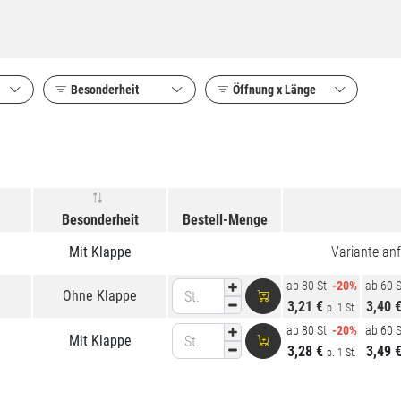
Besonderheit
Öffnung x Länge
Besonderheit
Bestell-Menge
Mit Klappe
Variante an
ab 80 St.
-20%
ab 60 S
Ohne Klappe
St.
3,21 €
3,40 
p. 1 St.
ab 80 St.
-20%
ab 60 S
Mit Klappe
St.
3,28 €
3,49 
p. 1 St.