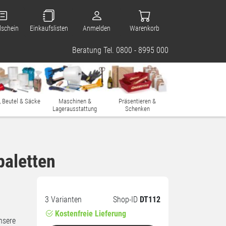
lschein
Einkaufslisten
Anmelden
Warenkorb
Beratung Tel. 0800 - 8995 000
, Beutel & Säcke
Maschinen &
Präsentieren &
Lagerausstattung
Schenken
paletten
3 Varianten
Shop-ID
DT112
Kostenfreie Lieferung
nsere