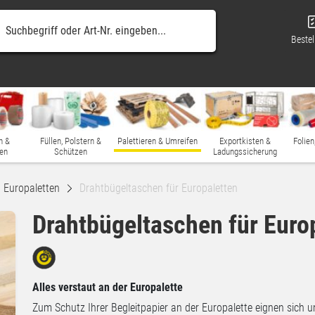
Bestel
n &
Füllen, Polstern &
Palettieren & Umreifen
Exportkisten &
Folien
en
Schützen
Ladungssicherung
Europaletten
Drahtbügeltaschen für Europaletten
Drahtbügeltaschen für Euro
Alles verstaut an der Europalette
Zum Schutz Ihrer Begleitpapier an der Europalette eignen sich u