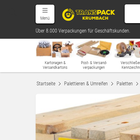
Menü
Über 8.000 Verpackungen für Geschäftskunden.
Kartonagen &
Post- & Versand-
Verschließe
Versandkartons
verpackungen
Kennzeichn
Startseite
Palettieren & Umreifen
Paletten