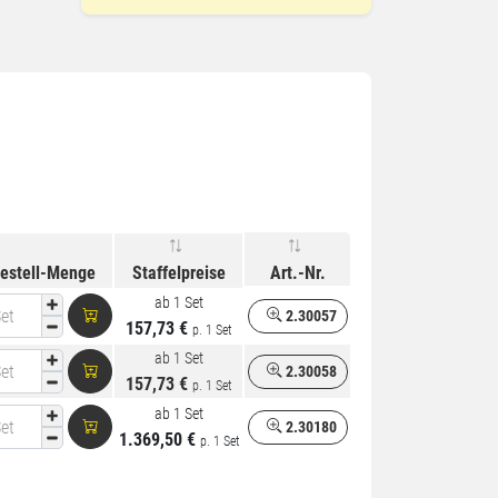
estell-Menge
Staffelpreise
Art.-Nr.
ab 1 Set
et
2.30057
157,73 €
p. 1 Set
ab 1 Set
et
2.30058
157,73 €
p. 1 Set
ab 1 Set
et
2.30180
1.369,50 €
p. 1 Set