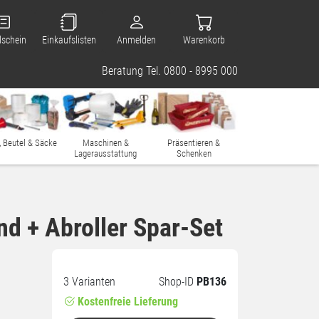
lschein
Einkaufslisten
Anmelden
Warenkorb
Beratung Tel. 0800 - 8995 000
, Beutel & Säcke
Maschinen &
Präsentieren &
Lagerausstattung
Schenken
d + Abroller Spar-Set
3 Varianten
Shop-ID
PB136
Kostenfreie Lieferung