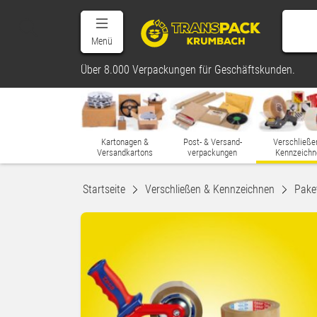
Menü
Über 8.000 Verpackungen für Geschäftskunden.
Kartonagen &
Post- & Versand-
Verschließe
Versandkartons
verpackungen
Kennzeichn
Startseite
Verschließen & Kennzeichnen
Pake