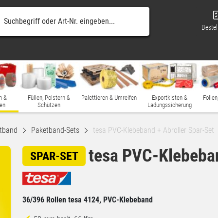
Bestel
n &
Füllen, Polstern &
Palettieren & Umreifen
Exportkisten &
Folien
en
Schützen
Ladungssicherung
tband
Paketband-Sets
tesa PVC-Klebeband + Abroller Spar-Set
tesa PVC-Klebeban
SPAR-SET
36/396 Rollen tesa 4124, PVC-Klebeband