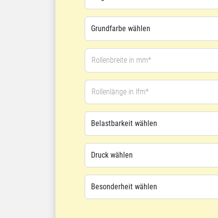
Rollenbreite in mm*
Rollenlänge in lfm*