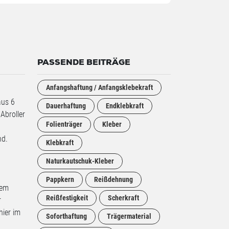
PASSENDE BEITRÄGE
Anfangshaftung / Anfangsklebekraft
aus 6
Dauerhaftung
Endklebkraft
Abroller
Folienträger
Kleber
nd.
Klebkraft
Naturkautschuk-Kleber
Pappkern
Reißdehnung
sem
Reißfestigkeit
Scherkraft
r
hier im
Soforthaftung
Trägermaterial